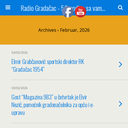
Radio Gradačac - 56 godina sa vama...
Archives › Februar, 2026
03/02/2026
Elmir Grabčanović sportski direktor RK
“Gradačac 1954”
03/02/2026
Gost “Magazina 983” u četvrtak je Elvir
Nezić, pomoćnik gradonačelnika za opću i e-
upravu