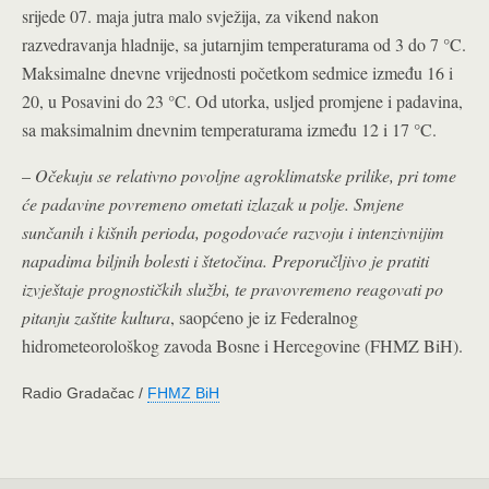
srijede 07. maja jutra malo svježija, za vikend nakon
razvedravanja hladnije, sa jutarnjim temperaturama od 3 do 7 °C.
Maksimalne dnevne vrijednosti početkom sedmice između 16 i
20, u Posavini do 23 °C. Od utorka, usljed promjene i padavina,
sa maksimalnim dnevnim temperaturama između 12 i 17 °C.
–
Očekuju se relativno povoljne agroklimatske prilike, pri tome
će padavine povremeno ometati izlazak u polje. Smjene
sunčanih i kišnih perioda, pogodovaće razvoju i intenzivnijim
napadima biljnih bolesti i štetočina. Preporučljivo je pratiti
izvještaje prognostičkih službi, te pravovremeno reagovati po
pitanju zaštite kultura
, saopćeno je iz Federalnog
hidrometeorološkog zavoda Bosne i Hercegovine (FHMZ BiH).
Radio Gradačac /
FHMZ BiH