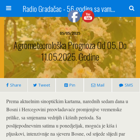
Radio Gradačac - 56 godina sa vama...
05/05/2025
Agrometeorološka Prognoza Od 05. Do
11.05.2025. Godine
Share
Tweet
Pin
Mail
SMS
Prema aktuelnim sinoptičkim kartama, narednih sedam dana u
Bosni i Hercegovini preovladavaće promjenjive vremenske
prilike, sa smjenama vedrijih i kišnih perioda. Sa
poslijepodnevnim satima u ponedjeljak, moguća je kiša i
pljuskovi, intenzivnije na sjeveru Bosne, od srijede slijedi par