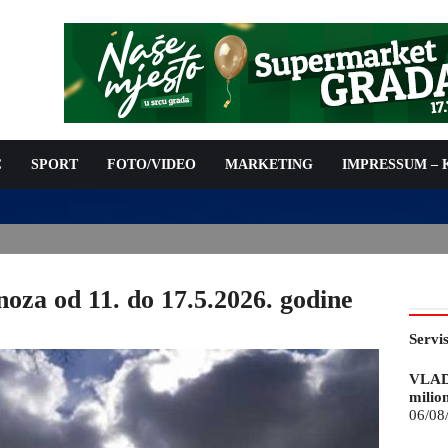
C
SPORT
FOTO/VIDEO
MARKETING
IMPRESSUM –
ISAN UGOVOR: 6,9 MILIONA KM ZA VODOSNABDIJEVANJE
za od 11. do 17.5.2026. godine
Servi
VLAD
milio
06/08