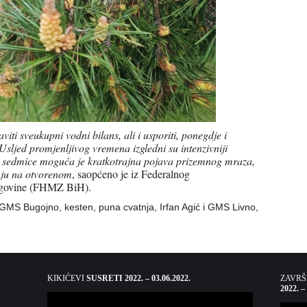
ti sveukupni vodni bilans, ali i usporiti, ponegdje i
sljed promjenljivog vremena izgledni su intenzivniji
nom sedmice moguća je kratkotrajna pojava prizemnog mraza,
dnju na otvorenom
, saopćeno je iz Federalnog
egovine (FHMZ BiH).
 GMS Bugojno, kesten, puna cvatnja, Irfan Agić i GMS Livno,
KIKIĆEVI
SUSRETI 2022. – 03.06.2022.
ZAVR
2022. –