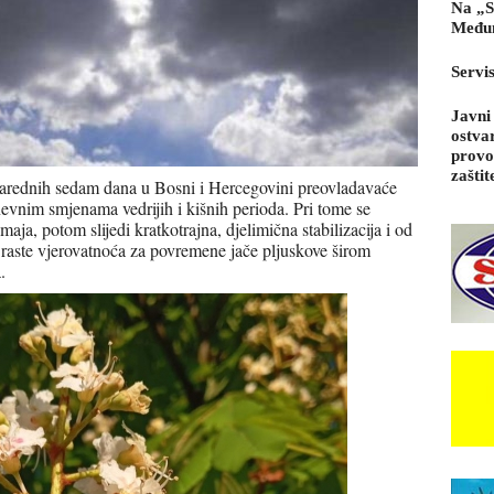
Na „S
Međun
Servi
Javni
ostva
provo
zaštit
arednih sedam dana u Bosni i Hercegovini preovladavaće
evnim smjenama vedrijih i kišnih perioda. Pri tome se
aja, potom slijedi kratkotrajna, djelimična stabilizacija i od
 raste vjerovatnoća za povremene jače pljuskove širom
.