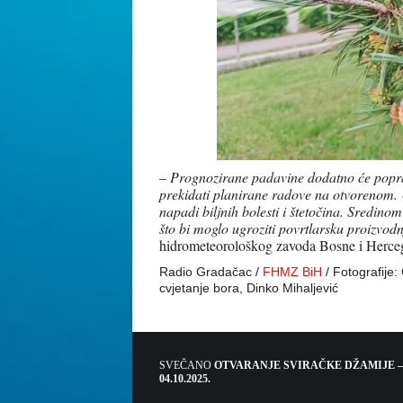
–
Prognozirane padavine dodatno će popravi
prekidati planirane radove na otvorenom. U
napadi biljnih bolesti i štetočina. Sredi
što bi moglo ugroziti povrtlarsku proizvo
hidrometeorološkog zavoda Bosne i Herc
Radio Gradačac /
FHMZ BiH
/ Fotografije:
cvjetanje bora, Dinko Mihaljević
SVEČANO
OTVARANJE SVIRAČKE DŽAMIJE –
04.10.2025.