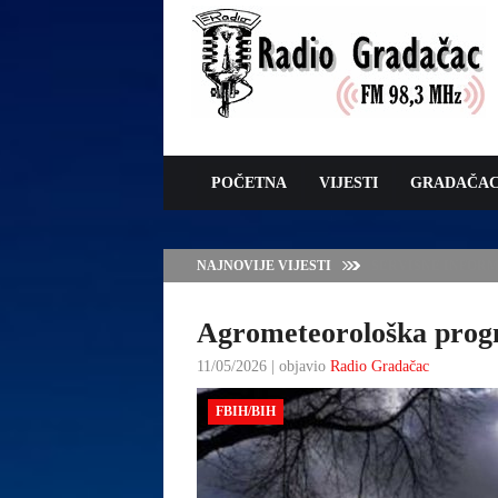
POČETNA
VIJESTI
GRADAČA
NAJNOVIJE VIJESTI
VLADA TK – POTP
GRADAČCA
Agrometeorološka progno
11/05/2026 | objavio
Radio Gradačac
FBIH/BIH