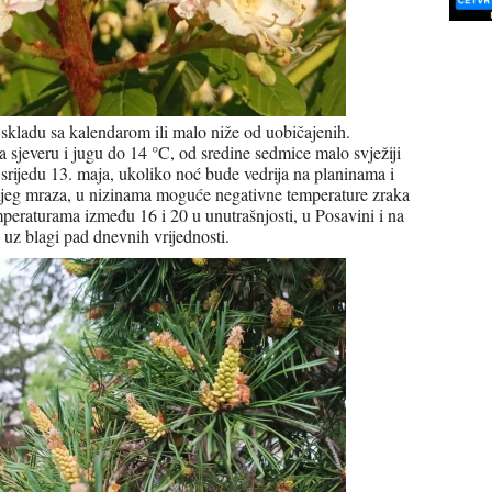
 skladu sa kalendarom ili malo niže od uobičajenih.
 sjeveru i jugu do 14 °C, od sredine sedmice malo svježiji
 u srijedu 13. maja, ukoliko noć bude vedrija na planinama i
ijeg mraza, u nizinama moguće negativne temperature zraka
peraturama između 16 i 20 u unutrašnjosti, u Posavini i na
uz blagi pad dnevnih vrijednosti.