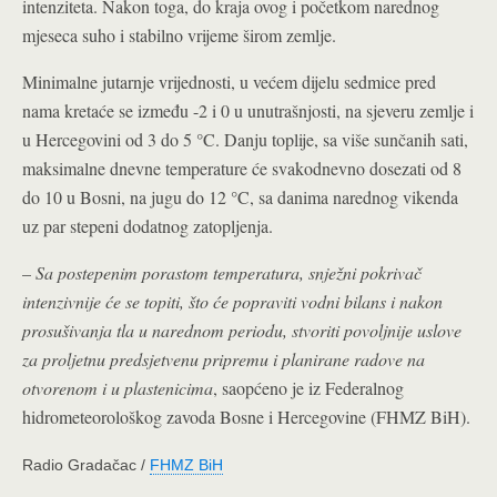
intenziteta. Nakon toga, do kraja ovog i početkom narednog
mjeseca suho i stabilno vrijeme širom zemlje.
Minimalne jutarnje vrijednosti, u većem dijelu sedmice pred
nama kretaće se između -2 i 0 u unutrašnjosti, na sjeveru zemlje i
u Hercegovini od 3 do 5 °C. Danju toplije, sa više sunčanih sati,
maksimalne dnevne temperature će svakodnevno dosezati od 8
do 10 u Bosni, na jugu do 12 °C, sa danima narednog vikenda
uz par stepeni dodatnog zatopljenja.
–
Sa postepenim porastom temperatura, snježni pokrivač
intenzivnije će se topiti, što će popraviti vodni bilans i nakon
prosušivanja tla u narednom periodu, stvoriti povoljnije uslove
za proljetnu predsjetvenu pripremu i planirane radove na
otvorenom i u plastenicima
, saopćeno je iz Federalnog
hidrometeorološkog zavoda Bosne i Hercegovine (FHMZ BiH).
Radio Gradačac /
FHMZ BiH