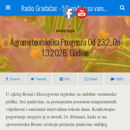
Radio Gradačac - 56 godina sa vama...
24/02/2026
Agrometeorološka Prognoza Od 23.2. Do
1.3.2026. Godine
Share
Tweet
Pin
Mail
SMS
U cijeloj Bosni i Hercegovini izgledne su stabilne vremenske
prilike, bez padavina, sa postepenim porastom temperaturnih
vrijednosti i sunčanim intervalima tokom dana. Kratkotrajno
pogoršanje moguće je u utorak 24. februara, kada se na
sjeveroistoku Bosne očekuju prolazne padavine slabijeg