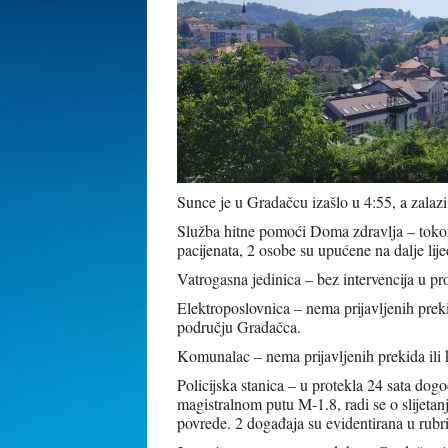
Sunce je u Gradačcu izašlo u 4:55, a zalazi
Služba hitne pomoći Doma zdravlja – tokom 
pacijenata, 2 osobe su upućene na dalje li
Vatrogasna jedinica – bez intervencija u pro
Elektroposlovnica – nema prijavljenih prek
području Gradačca.
Komunalac – nema prijavljenih prekida ili
Policijska stanica – u protekla 24 sata d
magistralnom putu M-1.8, radi se o slijetanj
povrede. 2 događaja su evidentirana u rubr