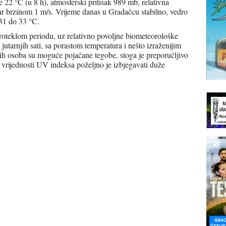
 22 °C (u 8 h), atmosferski pritisak 989 mb, relativna
ar brzinom 1 m/s. Vrijeme danas u Gradačcu stabilno, vedro
31 do 33 °C.
oteklom periodu, uz relativno povoljne biometeorološke
jutarnjih sati, sa porastom temperatura i nešto izraženijim
ivih osoba su moguće pojačane tegobe, stoga je preporučljivo
h vrijednosti UV indeksa poželjno je izbjegavati duže