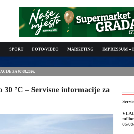
C
SPORT
FOTO/VIDEO
MARKETING
IMPRESSUM –
ISAN UGOVOR: 6,9 MILIONA KM ZA VODOSNABDIJEVANJE
 30 °C – Servisne informacije za
Servi
VLAD
milio
06/08