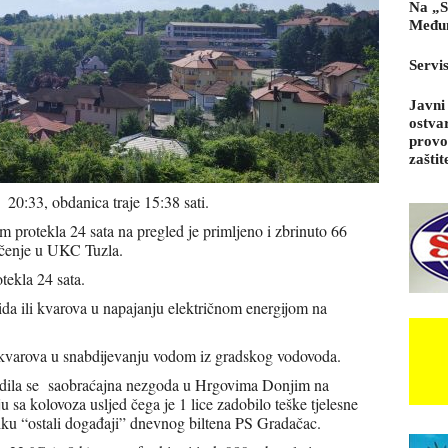
Na „S
Međun
Servi
Javni
ostva
provo
zaštit
 20:33, obdanica traje 15:38 sati.
protekla 24 sata na pregled je primljeno i zbrinuto 66
ječenje u UKC Tuzla.
tekla 24 sata.
ida ili kvarova u napajanju električnom energijom na
 kvarova u snabdijevanju vodom iz gradskog vodovoda.
ogodila se saobraćajna nezgoda u Hrgovima Donjim na
u sa kolovoza usljed čega je 1 lice zadobilo teške tjelesne
iku “ostali događaji” dnevnog biltena PS Gradačac.