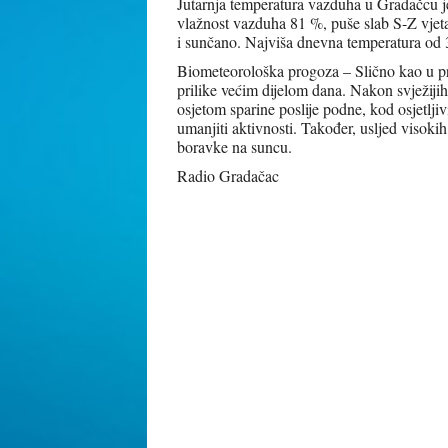
Jutarnja temperatura vazduha u Gradačcu je
vlažnost vazduha 81 %, puše slab S-Z vjet
i sunčano. Najviša dnevna temperatura od 
Biometeorološka progoza – Slično kao u pr
prilike većim dijelom dana. Nakon svježijih 
osjetom sparine poslije podne, kod osjetlj
umanjiti aktivnosti. Također, usljed visoki
boravke na suncu.
Radio Gradačac