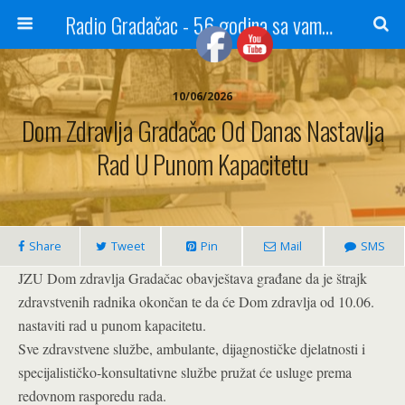
Radio Gradačac - 56 godina sa vama...
10/06/2026
Dom Zdravlja Gradačac Od Danas Nastavlja
Rad U Punom Kapacitetu
Share
Tweet
Pin
Mail
SMS
JZU Dom zdravlja Gradačac obavještava građane da je štrajk
zdravstvenih radnika okončan te da će Dom zdravlja od 10.06.
nastaviti rad u punom kapacitetu.
Sve zdravstvene službe, ambulante, dijagnostičke djelatnosti i
specijalističko-konsultativne službe pružat će usluge prema
redovnom rasporedu rada.