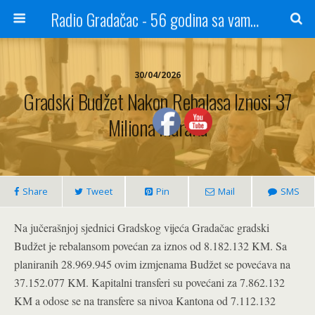
Radio Gradačac - 56 godina sa vama...
30/04/2026
Gradski Budžet Nakon Rebalasa Iznosi 37
Miliona Maraka
Share
Tweet
Pin
Mail
SMS
Na jučerašnjoj sjednici Gradskog vijeća Gradačac gradski
Budžet je rebalansom povećan za iznos od 8.182.132 KM. Sa
planiranih 28.969.945 ovim izmjenama Budžet se povećava na
37.152.077 KM. Kapitalni transferi su povećani za 7.862.132
KM a odose se na transfere sa nivoa Kantona od 7.112.132