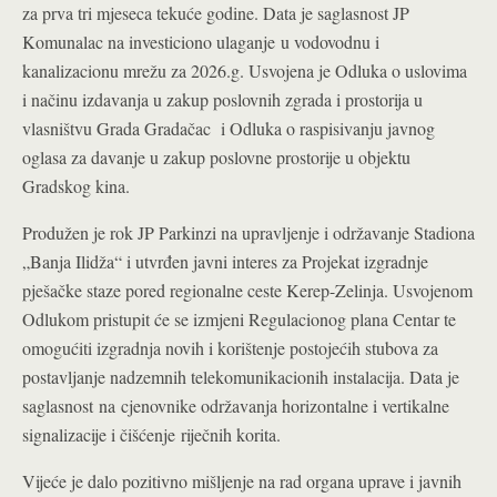
za prva tri mjeseca tekuće godine.
Data je saglasnost JP
Komunalac na investiciono ulaganje u vodovodnu i
kanalizacionu mrežu za 2026.g. Usvojena je Odluka o uslovima
i načinu izdavanja u zakup poslovnih zgrada i prostorija u
vlasništvu Grada Gradačac i Odluka o raspisivanju javnog
oglasa za davanje u zakup poslovne prostorije u objektu
Gradskog kina.
Produžen je rok JP Parkinzi na upravljenje i održavanje Stadiona
„Banja Ilidža“ i utvrđen javni interes za Projekat izgradnje
pješačke staze pored regionalne ceste Kerep-Zelinja. Usvojenom
Odlukom pristupit će se izmjeni Regulacionog plana Centar te
omogućiti izgradnja novih i korištenje postojećih stubova za
postavljanje nadzemnih telekomunikacionih instalacija. Data je
saglasnost na cjenovnike održavanja horizontalne i vertikalne
signalizacije i čišćenje riječnih korita.
Vijeće je dalo pozitivno mišljenje na rad organa uprave i javnih