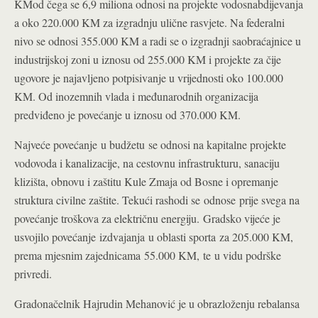
KMod čega se 6,9 miliona odnosi na projekte vodosnabdijevanja
a oko 220.000 KM za izgradnju ulične rasvjete. Na federalni
nivo se odnosi 355.000 KM a radi se o izgradnji saobraćajnice u
industrijskoj zoni u iznosu od 255.000 KM i projekte za čije
ugovore je najavljeno potpisivanje u vrijednosti oko 100.000
KM. Od inozemnih vlada i međunarodnih organizacija
predviđeno je povećanje u iznosu od 370.000 KM.
Najveće povećanje u budžetu se odnosi na kapitalne projekte
vodovoda i kanalizacije, na cestovnu infrastrukturu, sanaciju
klizišta, obnovu i zaštitu Kule Zmaja od Bosne i opremanje
struktura civilne zaštite. Tekući rashodi se odnose prije svega na
povećanje troškova za električnu energiju. Gradsko vijeće je
usvojilo povećanje izdvajanja u oblasti sporta za 205.000 KM,
prema mjesnim zajednicama 55.000 KM, te u vidu podrške
privredi.
Gradonačelnik Hajrudin Mehanović je u obrazloženju rebalansa