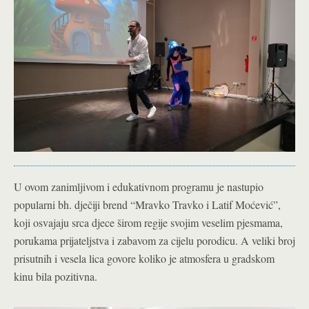
U ovom zanimljivom i edukativnom programu je nastupio
popularni bh. dječiji brend “Mravko Travko i Latif Moćević”,
koji osvajaju srca djece širom regije svojim veselim pjesmama,
porukama prijateljstva i zabavom za cijelu porodicu. A veliki broj
prisutnih i vesela lica govore koliko je atmosfera u gradskom
kinu bila pozitivna.