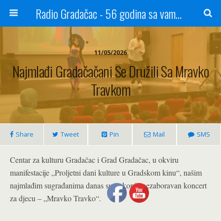
Radio Gradačac - 56 godina sa vama...
11/05/2026
Najmlađi Gradačačani Se Družili Sa Mravko
Travkom
Share
Tweet
Pin
Mail
SMS
Centar za kulturu Gradačac i Grad Gradačac, u okviru
manifestacije „Proljetni dani kulture u Gradskom kinu“, našim
najmlađim sugrađanima danas su pokonili nezaboravan koncert
za djecu – „Mravko Travko“.