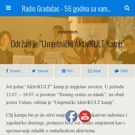
Radio Gradačac - 56 godina sa vama...
23/07/2025
Održan Je “Umjetnički AktivKULT Kamp”
Share
Tweet
Pin
Mail
SMS
Još jedan “AktivKULT” kamp je uspješno završen. U periodu
12.07. – 18.07. u prostoru “Trening centra za mlade”, na obali
jezera Vidara, održan je “Umjetnički AktivKULT kamp”.
Cilj kampa bio je da oživi umjetnost kroz edukativne radionice i
zajedničko druženje, prolazeći kroz sve oblike umjetnosti kao i
upoznavanje mladih o omladinskom aktivizmu.