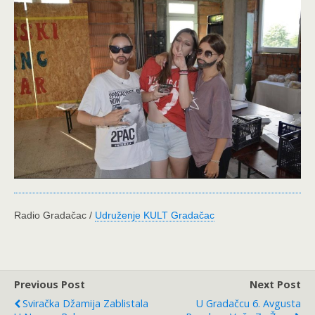
Radio Gradačac /
Udruženje KULT Gradačac
Previous Post
Next Post
Sviračka Džamija Zablistala
U Gradačcu 6. Avgusta