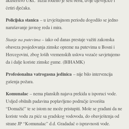
akušerstvo UKC Tuzla rođeno je šest beba, dvije djevojčice i
četiri dječaka.
Policijska stanica
– u izvještajnom periodu dogodilo se jedno
narušavanje javnog reda i mira.
Stanje na putevima
– iako od danas prestaje važiti zakonska
obaveza posjedovanja zimske opreme na putevima u Bosni i
Hercegovini, zbog loših vremenskih uslova vozače savjetujemo
da i dalje koriste zimske gume. (BIHAMK)
Profesionalna vatrogasna jedinica
– nije bilo intervencija
gašenja požara.
Komunalac
– nema planskih najava prekida u isporuci vode.
Usljed obilnih padavina poplavljeno područje izvorišta
“Domažić” te se istom ne može pristupiti. Mole se građani da ne
koriste vodu za piće sa gradskog vodovoda, do obavještenja od
strane JP “Komunalac” d.d. Gradadač o ispravnosti vode.