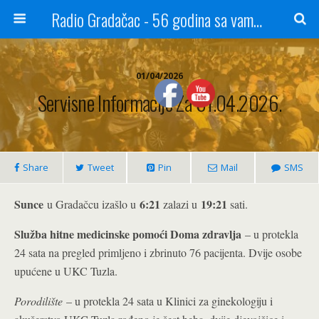
Radio Gradačac - 56 godina sa vama...
01/04/2026
Servisne Informacije Za 01.04.2026.
Share
Tweet
Pin
Mail
SMS
Sunce
6:21
19:21
u Gradačcu izašlo u
zalazi u
sati.
Služba hitne medicinske pomoći Doma zdravlja
– u protekla
24 sata na pregled primljeno i zbrinuto 76 pacijenta. Dvije osobe
upućene u UKC Tuzla.
Porodilište
– u protekla 24 sata u Klinici za ginekologiju i