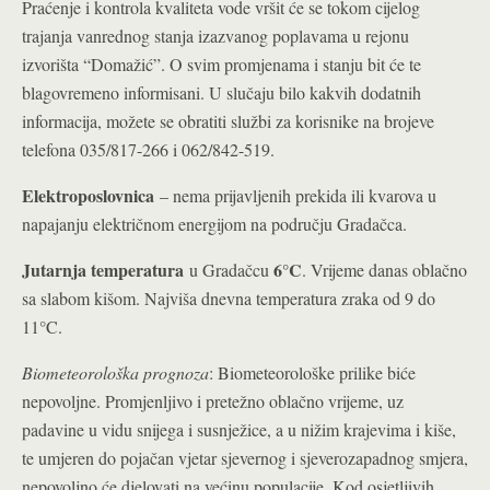
Praćenje i kontrola kvaliteta vode vršit će se tokom cijelog
trajanja vanrednog stanja izazvanog poplavama u rejonu
izvorišta “Domažić”. O svim promjenama i stanju bit će te
blagovremeno informisani. U slučaju bilo kakvih dodatnih
informacija, možete se obratiti službi za korisnike na brojeve
telefona 035/817-266 i 062/842-519.
Elektroposlovnica
– nema prijavljenih prekida ili kvarova u
napajanju električnom energijom na području Gradačca.
Jutarnja temperatura
6°C
u Gradačcu
. Vrijeme danas oblačno
sa slabom kišom. Najviša dnevna temperatura zraka od 9 do
11°C.
Biometeorološka prognoza
: Biometeorološke prilike biće
nepovoljne. Promjenljivo i pretežno oblačno vrijeme, uz
padavine u vidu snijega i susnježice, a u nižim krajevima i kiše,
te umjeren do pojačan vjetar sjevernog i sjeverozapadnog smjera,
nepovoljno će djelovati na većinu populacije. Kod osjetljivih