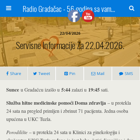
Radio Gradačac - 56 godina sa vama...
22/04/2026
Servisne Informacije Za 22.04.2026.
Share
Tweet
Pin
Mail
SMS
Sunce
5:44
19:45
u Gradačcu izašlo u
zalazi u
sati.
Služba hitne medicinske pomoći Doma zdravlja
– u protekla
24 sata na pregled primljen i zbrinut 71 pacijenta. Jedna osoba
upućena u UKC Tuzla.
Porodilište
– u protekla 24 sata u Klinici za ginekologiju i