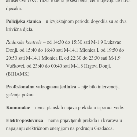
akušerstvo UKC Tuzla rođeno je šest beba, četiri djevojčice i dva
dječaka.
Policijska stanica
– u izvještajnom periodu dogodila su se dva
krivična djela.
Radarske kontrole
– od 14:30 do 15:30 sati M-1.9 Lukavac
Donji, od 15:40 do 16:40 sati M-14.1 Mionica I, od 19:50 do
20:50 sati M-14.1 Mionica II, od 22:30 do 23:30 sati M-1.9
Vučkovci, od 23:40 do 00:40 sati M-1.8 Hrgovi Donji.
(BIHAMK)
Profesionalna vatrogasna jedinica
– nije bilo intervencija
gašenja požara.
Komunalac
– nema planskih najava prekida u isporuci vode.
Elektroposlovnica
– nema prijavljenih prekida ili kvarova u
napajanju električnom energijom na području Gradačca.