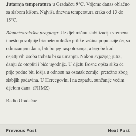
Jutarnja temperatura
9°C
u Gradačcu
. Vrijeme danas oblačno
sa slabom kišom. Najviša dnevna temperatura zraka od 13 do
15°C.
Biometeorološka prognoza
: Uz djelimičnu stabilizaciju vremena
i nešto povoljnije biometeorološke prilike većina populacije će, sa
odmicanjem dana, biti boljeg raspoloženja, a tegobe kod
osjetljivih osoba trebale bi se umanjiti. Nakon svježijeg jutra,
danju će otopliti i biće ugodnije. U dijelu Bosne opšta slika će
prije podne biti lošija u odnosu na ostatak zemlje, pretežno zbog
slabijih padavina. U Hercegovini i na zapadu, sunčanije većim
dijelom dana. (FHMZ)
Radio Gradačac
Previous Post
Next Post