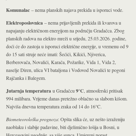
Komunalac
– nema planskih najava prekida u isporuci vode.
Elektroposlovnica
– nema prijavljenih prekida ili kvarova u
napajanju električnom energijom na području Gradačca. Zbog
planskih radova na elektro mreži u srijedu, 25.03.2026. godine,
doći će do zastoja u isporuci električne energije, u vremenu od 9
do 15 sati struje neće imati: Šećići, Kikići, Njiverica,
Berberovača, Novalići, Karača, Požarike, Vida 1, Vida 2,
naselje Diren, ulica VI bataljona i Vodovod Novalići te pogoni
Rajčanka i Balegem.
Jutarnja temperatura
9°C
u Gradačcu
, atmosferski pritisak
994 milibara. Vrijeme danas pretežno oblačno sa slabom kišom.
Najviša dnevna temperatura zraka od 14 do 16°C.
Biometeorološka prognoza
: Opšta slika će, uz nešto izraženiju
naoblaku i slabije padavine, biti djelimično lošija u Bosni, u
Hercegovini ugodnije, sa više sunca. Umjereni porast