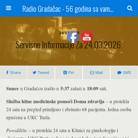
Radio Gradačac - 56 godina sa vama...
24/03/2026
Servisne Informacije Za 24.03.2026.
Share
Tweet
Pin
Mail
SMS
Sunce
5:37
18:09
u Gradačcu izašlo u
zalazi u
sati.
Služba hitne medicinske pomoći Doma zdravlja
– u protekla
24 sata na pregled primljeno i zbrinuto 68 pacijenta. Jedna osoba
upućena u UKC Tuzla.
Porodilište
– u protekla 24 sata u Klinici za ginekologiju i