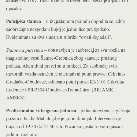
akušerstvo UKC Tuzla rođeno je devet beba, šest djevojčica i tri
dječaka.
Policijska stanica
– u izvještajnom periodu dogodila se jedna
saobraćajna nezgoda u kojoj je jedno lice povrijeđeno.
Evidentirana su dva slučaja u rubriku “ostali događaji”.
Stanje na putevima
– obustavljen je saobraćaj za sva vozila na
magistralnoj cesti Šamac-Grebnica zbog sanacije pružnog
prelaza. Alterntivni pravci su u funkciji. Za saobraćaj svih
motornih vozila označen je alternativni putni pravac: Crkvina-
Gradačac-Obudovac, odnosno putni pravci RI-3101 Crkvina-
Ledenice i PII-3504 Obudovac-Tramošnica. (BIHAMK,
AMSRS)
Profesionalna vatrogasna jedinica
– jedna intevrencija gašenja
požara u Kadić Mahali gdje je gorio dimnjak. Intervencija je
trajala od 19:30 do 21:30 sati. Požar su gasila tri vatrogasca s
jednim vozilom.