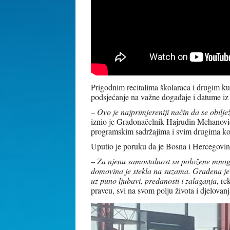
Prigodnim recitalima školaraca i drugim k
podsjećanje na važne događaje i datume iz 
–
Ovo je najprimjereniji način da se obilje
iznio je Gradonačelnik Hajrudin Mehanović
programskim sadržajima i svim drugima koji
Uputio je poruku da je Bosna i Hercegovin
–
Za njenu samostalnost su položene mnoge 
domovina je stekla na suzama. Građena je
uz puno ljubavi, predanosti i zalaganja
, re
pravcu, svi na svom polju života i djelovan