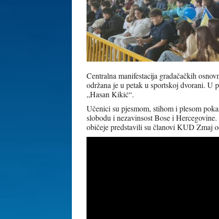
Centralna manifestacija gradačačkih osnov
održana je u petak u sportskoj dvorani. U
„Hasan Kikić“.
Učenici su pjesmom, stihom i plesom pokaz
slobodu i nezavinsost Bose i Hercegovine. O
običeje predstavili su članovi KUD Zmaj 