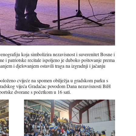
nografiju koja simbolizira nezavisnost i suverenitet Bosne i
me i patriotske recitale ispoljeno je duboko poštovanje prema
anjem i djelovanjem ostavili traga na izgradnji i jačanju
i položeno cvijeće na spomen obilježja u gradskom parku s
Gradskog vijeća Gradačac povodom Dana nezavisnosti BiH
Sportske dvorane s početkom u 16 sati.