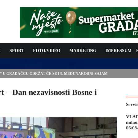
C
SPORT
FOTO/VIDEO
MARKETING
IMPRESSUM –
IJE ZA 05.08.2026.
rt – Dan nezavisnosti Bosne i
Servi
VLAD
milio
06/08