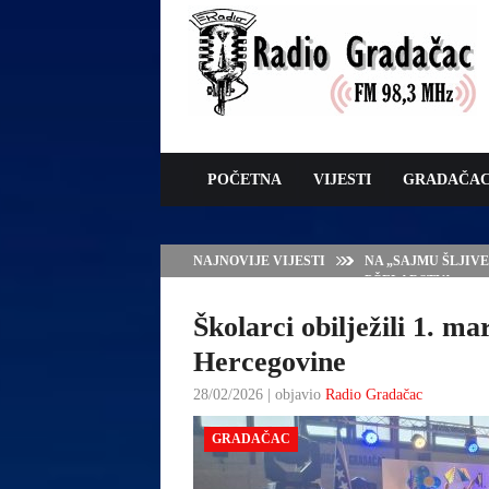
POČETNA
VIJESTI
GRADAČA
NAJNOVIJE VIJESTI
SERVISNE INFORMAC
Školarci obilježili 1. ma
Hercegovine
28/02/2026 | objavio
Radio Gradačac
GRADAČAC