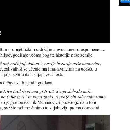
ulturno-umjetničkim sadržajima evocirane su uspomene uz
hiljadugodišnje veoma bogate historije naše zemlje.
ži najznačajniji datum iz novije historije naše domovine
,
, zahvalivši se učenicima i nastavnicima na učešću u
 prisustvuju današnjoj svečanosti.
a država svih njenih građana.
žrtve i založeni mnogi životi. Svoju slobodu naša
 na žuljevima i sa puno znoja. A može biti sačuvana samo
kao je gradonačelnik Mehanović i pozvao je da u tom
ja, sve što radimo činimo to s ljubavlju prema domovini.