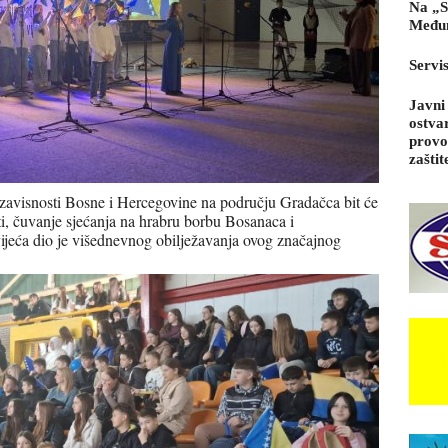
Na „S
Međun
Servi
Javni
ostva
provo
zaštit
zavisnosti Bosne i Hercegovine na području Gradačca bit će
i, čuvanje sjećanja na hrabru borbu Bosanaca i
jeća dio je višednevnog obilježavanja ovog značajnog