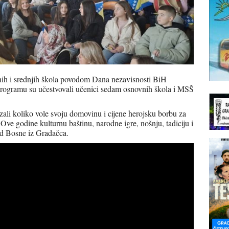
nih i srednjih škola povodom Dana nezavisnosti BiH
 programu su učestvovali učenici sedam osnovnih škola i MSŠ
ali koliko vole svoju domovinu i cijene herojsku borbu za
ve godine kulturnu baštinu, narodne igre, nošnju, tadiciju i
od Bosne iz Gradačca.