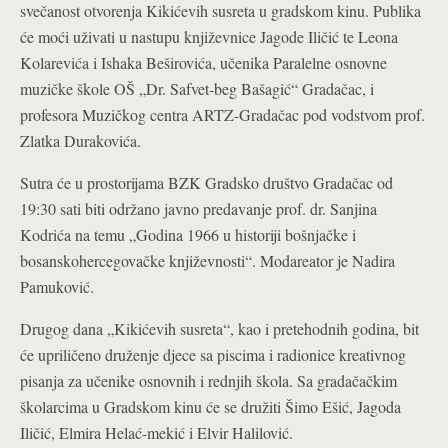
svečanost otvorenja Kikićevih susreta u gradskom kinu. Publika
će moći uživati u nastupu književnice Jagode Iličić te Leona
Kolarevića i Ishaka Beširovića, učenika Paralelne osnovne
muzičke škole OŠ „Dr. Safvet-beg Bašagić“ Gradačac, i
profesora Muzičkog centra ARTZ-Gradačac pod vodstvom prof.
Zlatka Durakovića.
Sutra će u prostorijama BZK Gradsko društvo Gradačac od
19:30 sati biti održano javno predavanje prof. dr. Sanjina
Kodrića na temu „Godina 1966 u historiji bošnjačke i
bosanskohercegovačke književnosti“. Modareator je Nadira
Pamuković.
Drugog dana „Kikićevih susreta“, kao i pretehodnih godina, bit
će upriličeno druženje djece sa piscima i radionice kreativnog
pisanja za učenike osnovnih i rednjih škola. Sa gradačačkim
školarcima u Gradskom kinu će se družiti Šimo Ešić, Jagoda
Iličić, Elmira Helać-mekić i Elvir Halilović.