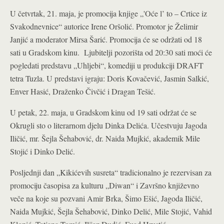
U četvrtak, 21. maja, je promocija knjige „'Oće l’ to – Crtice iz
Svakodnevnice“ autorice Irene Oršolić. Promotor je Želimir
Janjić a moderator Mirsa Šarić. Promocija će se održati od 18
sati u Gradskom kinu.
Ljubitelji pozorišta od 20:30 sati moći će
pogledati predstavu „Uhljebi“, komediji u produkciji DRAFT
tetra Tuzla. U predstavi igraju: Doris Kovačević, Jasmin Salkić,
Enver Hasić, Draženko Čivčić i Dragan Tešić.
U petak, 22. maja, u Gradskom kinu od 19 sati održat će se
Okrugli sto o literarnom djelu Dinka Delića. Učestvuju Jagoda
Iličić, mr. Šejla Šehabović, dr. Naida Mujkić, akademik Mile
Stojić i Dinko Delić.
Posljednji dan „Kikićevih susreta“ tradicionalno je rezervisan za
promociju časopisa za kulturu „Diwan“ i Završno književno
veče na koje su pozvani Amir Brka, Šimo Ešić, Jagoda Iličić,
Naida Mujkić, Šejla Šehabović, Dinko Delić, Mile Stojić, Vahid