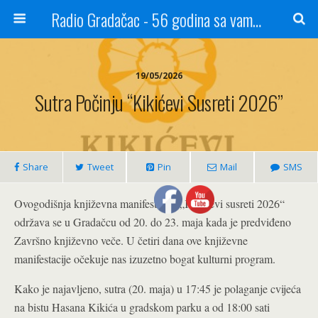
Radio Gradačac - 56 godina sa vama...
19/05/2026
Sutra Počinju “Kikićevi Susreti 2026”
Share
Tweet
Pin
Mail
SMS
Ovogodišnja književna manifestacija „Kikićevi susreti 2026“
održava se u Gradačcu od 20. do 23. maja kada je predviđeno
Završno književno veče. U četiri dana ove književne
manifestacije očekuje nas izuzetno bogat kulturni program.
Kako je najavljeno, sutra (20. maja) u 17:45 je polaganje cvijeća
na bistu Hasana Kikića u gradskom parku a od 18:00 sati