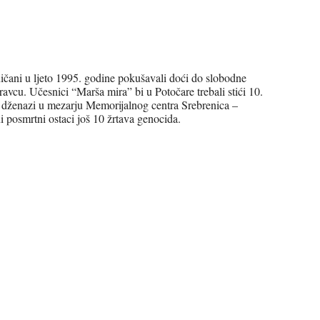
ičani u ljeto 1995. godine pokušavali doći do slobodne
pravcu. Učesnici “Marša mira” bi u Potočare trebali stići 10.
oj dženazi u mezarju Memorijalnog centra Srebrenica –
i posmrtni ostaci još 10 žrtava genocida.