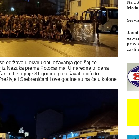
Na „S
Međun
Servi
Javni
ostva
provo
zaštit
se održava u okviru obilježavanja godišnjice
os iz Nezuka prema Potočarima. U naredna tri dana
ani u ljeto prije 31 godinu pokušavali doći do
. Preživjeli Srebreničani i ove godine su na čelu kolone