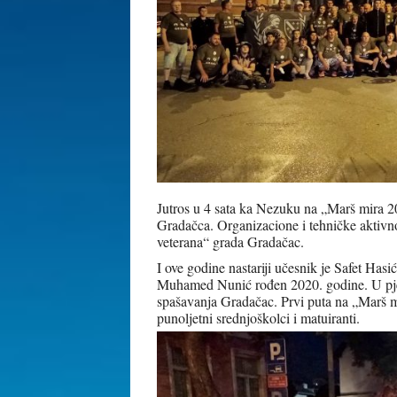
Jutros u 4 sata ka Nezuku na „Marš mira 2
Gradačca. Organizacione i tehničke aktivno
veterana“ grada Gradačac.
I ove godine nastariji učesnik je Safet Has
Muhamed Nunić rođen 2020. godine. U pješ
spašavanja Gradačac. Prvi puta na „Marš m
punoljetni srednjoškolci i matuiranti.