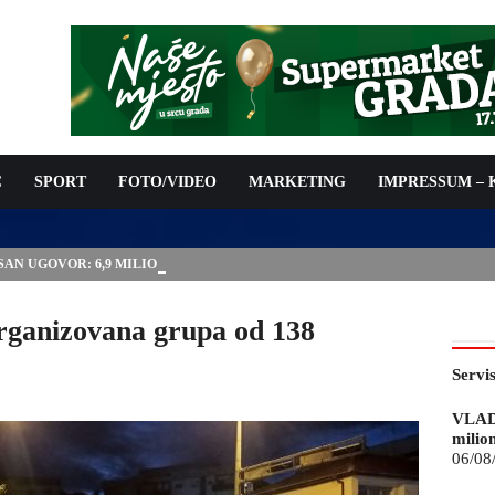
C
SPORT
FOTO/VIDEO
MARKETING
IMPRESSUM –
ISAN UGOVOR: 6,9 MILIONA KM ZA VODOSNABDIJEVANJE
rganizovana grupa od 138
Servi
VLAD
milio
06/08