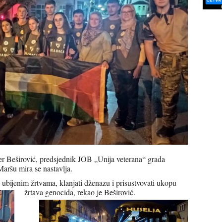
r Beširović, predsjednik JOB „Unija veterana“ grada
Maršu mira se nastavlja.
 ubijenim žrtvama, klanjati dženazu i prisustvovati ukopu
žrtava genocida, rekao je Beširović.