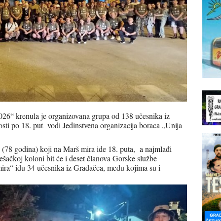
026“ krenula je organizovana grupa od 138 učesnika iz
sti po 18. put vodi Jedinstvena organizacija boraca „Unija
ić (78 godina) koji na Marš mira ide 18. puta, a najmlađi
ačkoj koloni bit će i deset članova Gorske službe
ira“ idu 34 učesnika iz Gradačca, među kojima su i