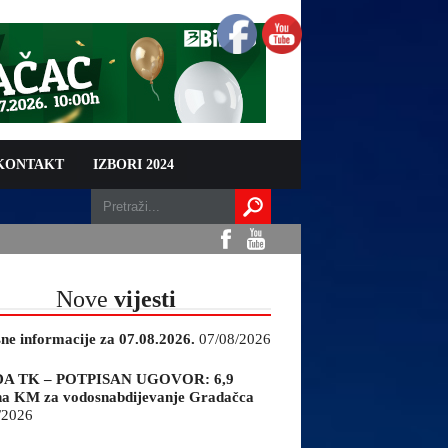
 KONTAKT
IZBORI 2024
Nove
vijesti
sne informacije za 07.08.2026.
07/08/2026
A TK – POTPISAN UGOVOR: 6,9
na KM za vodosnabdijevanje Gradačca
/2026