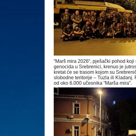
“Marš mira 2026“, pješački pohod koji 
genocida u Srebrenici, krenuo je jutr
kretat će se trasom kojom su Srebrenič
slobodne teritorije – Tuzla ili Kladanj
od oko 6.000 učesnika “Marša mira”.