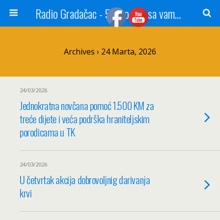
Radio Gradačac - 56 godina sa vama...
Archives › 24 Marta, 2026
24/03/2026
Jednokratna novčana pomoć 1.500 KM za
treće dijete i veća podrška hraniteljskim
porodicama u TK
24/03/2026
U četvrtak akcija dobrovoljnig darivanja
krvi