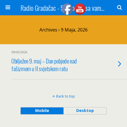
Radio Gradačac - 56 godina sa vama...
Archives › 9 Maja, 2026
09/05/2026
Obilježen 9. maj – Dan pobjede nad
fašizmom u II svjetskom ratu
Back to top
Mobile
Desktop