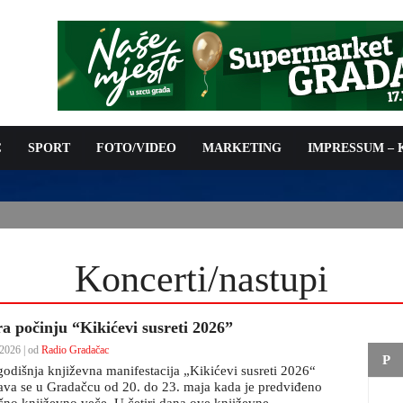
C
SPORT
FOTO/VIDEO
MARKETING
IMPRESSUM –
PODNOŠENJE ZAHTJEVA ZA OSTVARIVANJE PRAVA NA
 TROŠKOVA PROVOĐENJA PROGRAMA PREVENTIVNIH MJERA
 KOZA
Koncerti/nastupi
ra počinju “Kikićevi susreti 2026”
2026 | od
Radio Gradačac
P
odišnja književna manifestacija „Kikićevi susreti 2026“
ava se u Gradačcu od 20. do 23. maja kada je predviđeno