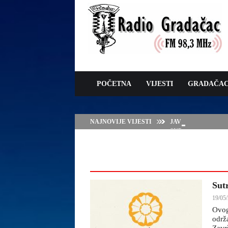
POČETNA
VIJESTI
GRADAČA
NAJNOVIJE VIJESTI
JAVNI POZIV ZA 
SUFINANSIRANJE
ZAŠTITE OVACA I
Sut
19/05/
Ovog
održ