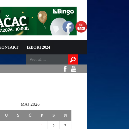
 KONTAKT
IZBORI 2024
MAJ 2026
U
S
Č
P
S
N
1
2
3