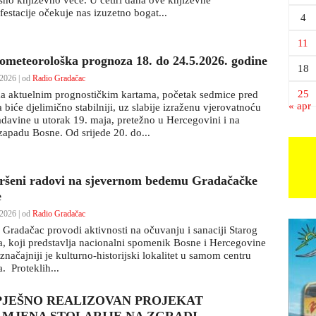
šno književno veče. U četiri dana ove književne
festacije očekuje nas izuzetno bogat...
4
11
ometeorološka prognoza 18. do 24.5.2026. godine
18
2026 | od
Radio Gradačac
25
a aktuelnim prognostičkim kartama, početak sedmice pred
« apr
biće djelimično stabilniji, uz slabije izraženu vjerovatnoću
adavine u utorak 19. maja, pretežno u Hercegovini i na
zapadu Bosne. Od srijede 20. do...
ršeni radovi na sjevernom bedemu Gradačačke
e
2026 | od
Radio Gradačac
 Gradačac provodi aktivnosti na očuvanju i sanaciji Starog
a, koji predstavlja nacionalni spomenik Bosne i Hercegovine
značajniji je kulturno-historijski lokalitet u samom centru
. Proteklih...
PJEŠNO REALIZOVAN PROJEKAT