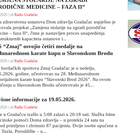
AMJENA STOLARIJE NA ZGRADI
RODIČNE MEDICINE – FAZA II”
2026 | od
Radio Gradačac
a zdravstvena ustanova Dom zdravlja Gradačac uspješno je
izovala projekat „Zamjena stolarije na zgradi porodične
cine – faza II“, čime je nastavljen proces unapređenja
strukturnih kapaciteta ustanove i...
 “Zmaj” osvojio četiri medalje na
unarodnom karate kupu u Slavonskom Brodu
2026 | od
Radio Gradačac
 borilačkih sportova Zmaj Gradačac je u nedelju,
5.2026. godine, učestvovao na 28. Međunarodnom
rijalnom karate kupu “Slavonski Brod 2026”. Na ovom
ičenju u Slavonskom Brodu učestvovalo je 45...
visne informacije za 19.05.2026.
2026 | od
Radio Gradačac
e u Gradačcu izašlo u 5:08 zalazi u 20:18 sati. Služba hitne
cinske pomoći Doma zdravlja – u protekla 24 sata na
led primljeno i zbrinuto 87 pacijenta. Dvije osobe upućene u
Tuzla. Porodilište – u...