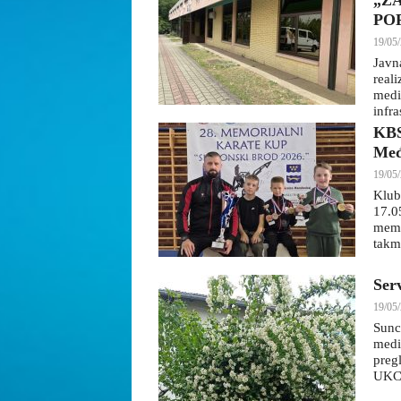
„Z
PO
19/05/
Javn
real
medi
infra
KBS
Međ
19/05/
Klub
17.0
memo
takm
Ser
19/05/
Sunc
medi
preg
UKC 