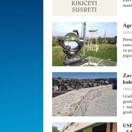
Zavr
mani
Agr
19/05/
Prem
nama 
za p
jugo
Zav
kul
19/05/
Grad
grad
i naj
grada
US