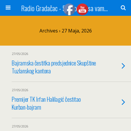
Radio Gradačac - 56 godina sa vama...
Archives › 27 Maja, 2026
27/05/2026
Bajramska čestitka predsjednice Skupštine
Tuzlanskog kantona
27/05/2026
Premijer TK Irfan Halilagić čestitao
Kurban-bajram
27/05/2026