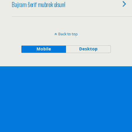
Bajram šerif mubrek olsun!
Back to top
Mobile
Desktop