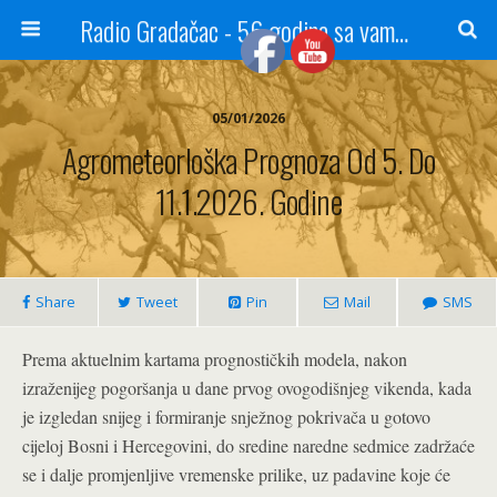
Radio Gradačac - 56 godina sa vama...
05/01/2026
Agrometeorloška Prognoza Od 5. Do
11.1.2026. Godine
Share
Tweet
Pin
Mail
SMS
Prema aktuelnim kartama prognostičkih modela, nakon
izraženijeg pogoršanja u dane prvog ovogodišnjeg vikenda, kada
je izgledan snijeg i formiranje snježnog pokrivača u gotovo
cijeloj Bosni i Hercegovini, do sredine naredne sedmice zadržaće
se i dalje promjenljive vremenske prilike, uz padavine koje će