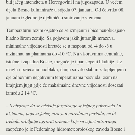
biti jačeg intenziteta u Hercegovini i na jugozapadu. U većem
dijelu Bosne kulminiraće u srijedu 07. januara. Od četvrtka 08.
januara izgledno je djelimično smirivanje vremena.
Temperaturni režim osjetno će se izmijeniti i biće neuobičajeno
hladno širom zemlje. Sa pojavom jakih jutarnjih mrazeva,
minimalne vrijednosti kretaće se u rasponu od -4 do -8 u
nizinama, na planinama do -10 °C. Na visoravnima centralne,
istočne i zapadne Bosne, moguće je i par stepeni hladnije. Uz
maglu i povećanu naoblaku, danju sa vrlo slabim zatopljenjem i
cjelodnevnim negativnim temperaturama posvuda, osim na
krajnjem jugu gdje će maksimalne dnevne vrijednosti dosezati
između 2 i 4 °C.
–
S obzirom da se očekuje formiranje snježnog pokrivača i u
nizinama, pojava jačeg mraza u narednom periodu, ne bi
trebala ozbiljnije ugroziti ozimine koje su u fazi mirovanja
,
saopćeno je iz Federalnog hidrometeorološkog zavoda Bosne i