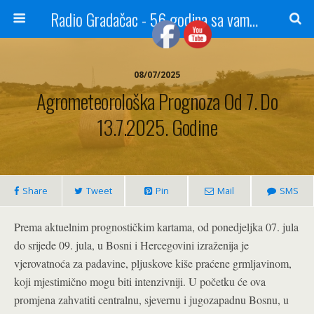
Radio Gradačac - 56 godina sa vama...
08/07/2025
Agrometeorološka Prognoza Od 7. Do
13.7.2025. Godine
Share
Tweet
Pin
Mail
SMS
Prema aktuelnim prognostičkim kartama, od ponedjeljka 07. jula
do srijede 09. jula, u Bosni i Hercegovini izraženija je
vjerovatnoća za padavine, pljuskove kiše praćene grmljavinom,
koji mjestimično mogu biti intenzivniji. U početku će ova
promjena zahvatiti centralnu, sjevernu i jugozapadnu Bosnu, u