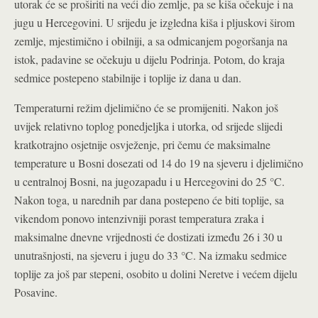
utorak će se proširiti na veći dio zemlje, pa se kiša očekuje i na
jugu u Hercegovini. U srijedu je izgledna kiša i pljuskovi širom
zemlje, mjestimično i obilniji, a sa odmicanjem pogoršanja na
istok, padavine se očekuju u dijelu Podrinja. Potom, do kraja
sedmice postepeno stabilnije i toplije iz dana u dan.
Temperaturni režim djelimično će se promijeniti. Nakon još
uvijek relativno toplog ponedjeljka i utorka, od srijede slijedi
kratkotrajno osjetnije osvježenje, pri čemu će maksimalne
temperature u Bosni dosezati od 14 do 19 na sjeveru i djelimično
u centralnoj Bosni, na jugozapadu i u Hercegovini do 25 °C.
Nakon toga, u narednih par dana postepeno će biti toplije, sa
vikendom ponovo intenzivniji porast temperatura zraka i
maksimalne dnevne vrijednosti će dostizati između 26 i 30 u
unutrašnjosti, na sjeveru i jugu do 33 °C. Na izmaku sedmice
toplije za još par stepeni, osobito u dolini Neretve i većem dijelu
Posavine.