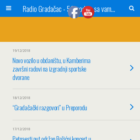
Radio Gradačac - 56 godina sa vama...
19/12/2018
Novo vozilo u obdaništu, u Kamberima
završni radovi na izgradnji sportske
dvorane
18/12/2018
“Gradačački razgovori” u Preporodu
17/12/2018
Petnaesti put održan Božićni koncert u