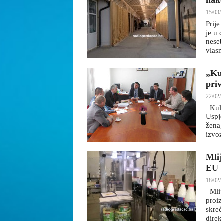
nak
15/03/
Prije
je u
nese
vlas
„Ku
priv
22/02/
Kula
Uspj
žena
izvo
Mlij
EU
18/02/
Mlij
proi
skreć
dire