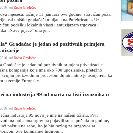
on požara
2016 | od
Radio Gradačac
 dva mjeseca, tačnije 11. januara ove godine, stravičan požar
 cijelosti uništio gradačačku pijacu na Porebricama. Uz
bičnu podršku lokalnih vlasti i entuzijazam trgovaca i
nika „Nove pijace“ ona je...
la“ Gradačac je jedan od pozitivnih primjera
atizacije
2016 | od
Radio Gradačac
 Gradačac je jedan od pozitivnih primjera privatizacije.
ešna kompanija koja ima oko 700 uposlenika, pretežno
, svojim proizvodnim procesom dominantno je usmjerena ka
zu u zemlje Europske...
ečna industrija 99 od marta na listi izvoznika u
2016 | od
Radio Gradačac
ečna industrija 99 novo je ime na našem tržištu. Prvi
zvodi na policama trgovina pojavili su se početkom godine,
ući pažnju na sebe, što je bio razlog za razgovor sa
ktoricom ove kompanije Indirom...