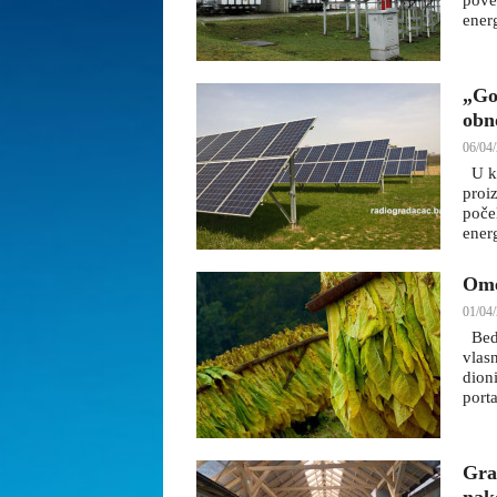
pove
energ
„Go
obno
06/04/
U kr
proi
poče
ener
Ome
01/04/
Bedr
vlas
dion
porta
Gra