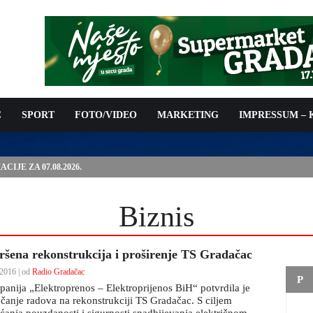
C
SPORT
FOTO/VIDEO
MARKETING
IMPRESSUM –
IJE ZA 07.08.2026.
Biznis
ršena rekonstrukcija i proširenje TS Gradačac
2016 | od
Radio Gradačac
P
anija „Elektroprenos – Elektroprijenos BiH“ potvrdila je
čanje radova na rekonstrukciji TS Gradačac. S ciljem