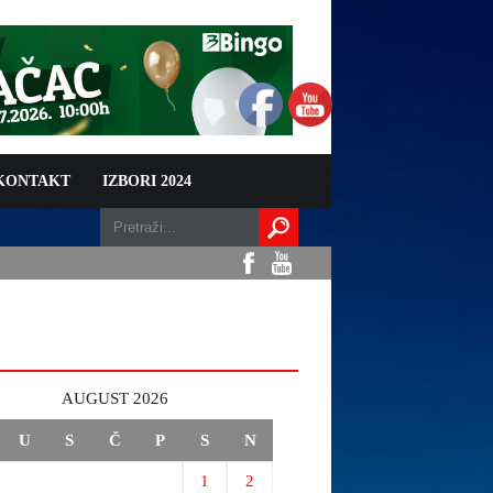
 KONTAKT
IZBORI 2024
AUGUST 2026
U
S
Č
P
S
N
1
2