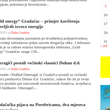
ćanja pouzdanosti i sigurnosti snadbijevanja električnom
ijom, pokrenut je Investicioni...
3
10
ld energy“ Gradačac – primjer korištenja
17
vljivih izvora energije
24
2016 | od
Radio Gradačac
aju decenijama poznatom po kvalitetnoj poljoprivrednoj
31
zvodnji odnedavno jedna sasvim drugačija slika. 1.februara
« jul
la je sa radom solarna fotonaponska elektrana „Gold
gy“ Gradačac snage 150...
ragići postali većinski vlasnici Duhan d.d.
2016 | od
Radio Gradačac
udin i Fedžad Omeragić iz Gradačca postali su većinski
nici preduzeća Duhan d.d. Gradačac, nakon što im je svoje
ice prodalo pet zatvorenih investicionih fondova, izvještava
l Indikator. Omeragići...
dačačka pijaca na Porebricama, dva mjeseca