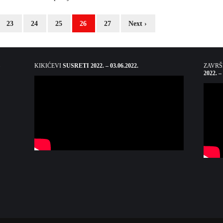
23
24
25
26
27
Next ›
KIKIĆEVI
SUSRETI 2022. – 03.06.2022.
ZAVR
2022. –