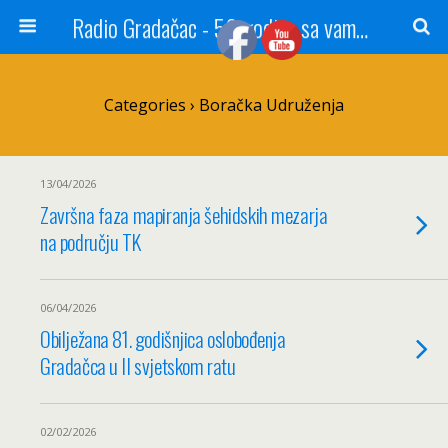
Radio Gradačac - 56 godina sa vama...
Categories ›
Boračka Udruženja
13/04/2026
Završna faza mapiranja šehidskih mezarja
na području TK
06/04/2026
Obilježana 81. godišnjica oslobođenja
Gradačca u II svjetskom ratu
02/02/2026