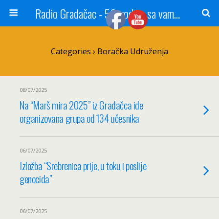
Radio Gradačac - 56 godina sa vama...
Categories ›
Boračka Udruženja
08/07/2025
Na “Marš mira 2025” iz Gradačca ide
organizovana grupa od 134 učesnika
06/07/2025
Izložba “Srebrenica prije, u toku i poslije
genocida”
06/07/2025