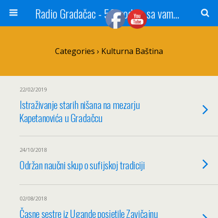
Radio Gradačac - 56 godina sa vama...
Categories ›
Kulturna Baština
22/02/2019
Istraživanje starih nišana na mezarju
Kapetanovića u Gradačcu
24/10/2018
Održan naučni skup o sufijskoj tradiciji
02/08/2018
Časne sestre iz Ugande posjetile Zavičajnu