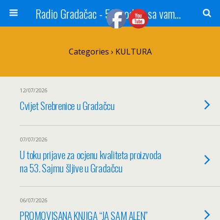
Radio Gradačac - 56 godina sa vama...
Categories ›
KULTURA
12/07/2026
Cvijet Srebrenice u Gradačcu
07/07/2026
U toku prijave za ocjenu kvaliteta proizvoda
na 53. Sajmu šljive u Gradačcu
06/07/2026
PROMOVISANA KNJIGA “JA SAM ALEN”