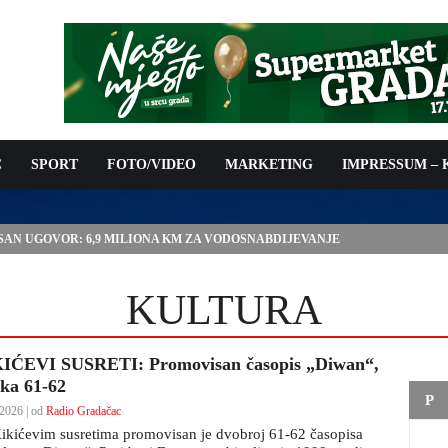
C
SPORT
FOTO/VIDEO
MARKETING
IMPRESSUM –
ISAN UGOVOR: 6,9 MILIONA KM ZA VODOSNABDIJEVANJE
KULTURA
IĆEVI SUSRETI: Promovisan časopis „Diwan“,
ska 61-62
P
2026 | od
Radio Gradačac
ikićevim susretima promovisan je dvobroj 61-62 časopisa