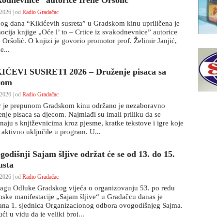
kodnevnice” autorice Irene Oršolić
2026 | od
Radio Gradačac
og dana “Kikićevih susreta” u Gradskom kinu upriličena je
ocija knjige „Oće l’ to – Crtice iz svakodnevnice” autorice
 Oršolić. O knjizi je govorio promotor prof. Želimir Janjić,
e...
IĆEVI SUSRETI 2026 – Druženje pisaca sa
com
2026 | od
Radio Gradačac
r je prepunom Gradskom kinu održano je nezaboravno
enje pisaca sa djecom. Najmlađi su imali priliku da se
naju s književnicima kroz pjesme, kratke tekstove i igre koje
 aktivno uključile u program. U...
odišnji Sajam šljive održat će se od 13. do 15.
usta
2026 | od
Radio Gradačac
ragu Odluke Gradskog vijeća o organizovanju 53. po redu
mske manifestacije „Sajam šljive“ u Gradačcu danas je
ana 1. sjednica Organizacionog odbora ovogodišnjeg Sajma.
ći u vidu da je veliki broj...