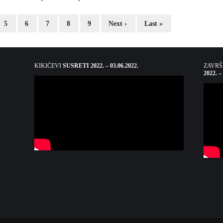
5
6
7
8
9
Next ›
Last »
KIKIĆEVI
SUSRETI 2022. – 03.06.2022.
ZAVR
2022. –