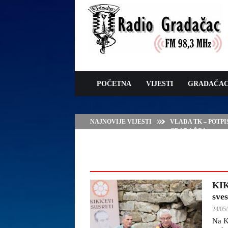
POČETNA
VIJESTI
GRADAČA
NAJNOVIJE VIJESTI
VLADA TK – POTP
GRADAČCA
KIK
sve
24/05/
Na K