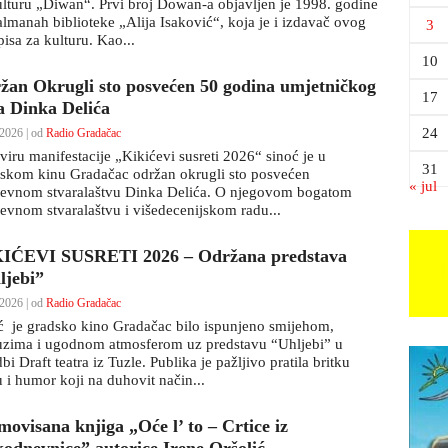
ulturu „Diwan“. Prvi broj Dowan-a objavljen je 1998. godine
almanah biblioteke „Alija Isaković“, koja je i izdavač ovog
3
isa za kulturu. Kao...
10
žan Okrugli sto posvećen 50 godina umjetničkog
17
a Dinka Delića
24
2026 | od
Radio Gradačac
viru manifestacije „Kikićevi susreti 2026“ sinoć je u
31
skom kinu Gradačac održan okrugli sto posvećen
« jul
ževnom stvaralaštvu Dinka Delića. O njegovom bogatom
ževnom stvaralaštvu i višedecenijskom radu...
IĆEVI SUSRETI 2026 – Održana predstava
ljebi”
2026 | od
Radio Gradačac
ć je gradsko kino Gradačac bilo ispunjeno smijehom,
uzima i ugodnom atmosferom uz predstavu “Uhljebi” u
bi Draft teatra iz Tuzle. Publika je pažljivo pratila britku
u i humor koji na duhovit način...
movisana knjiga „Oće l’ to – Crtice iz