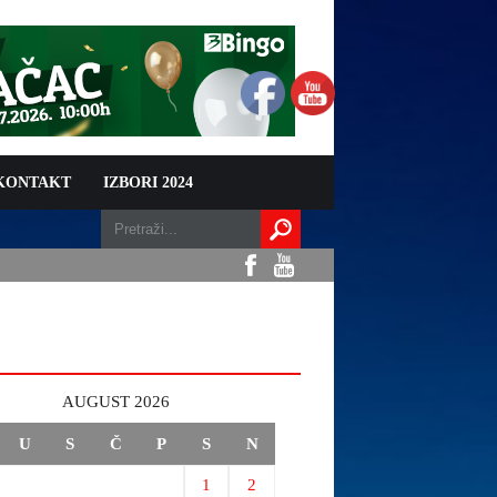
 KONTAKT
IZBORI 2024
AUGUST 2026
U
S
Č
P
S
N
1
2