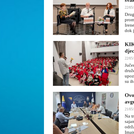
sva
22/05/
Drug
prom
Irene
dok j
KIK
dje
22/05/
Juče
druž
upoz
su ih
Ovog
avg
21/05/
Na t
saja
održ
Imaju