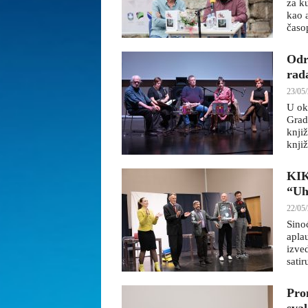
za k
kao 
časop
Odr
rad
23/05/
U ok
Grad
knji
knji
KIK
“Uh
22/05/
Sino
apla
izved
satir
Pro