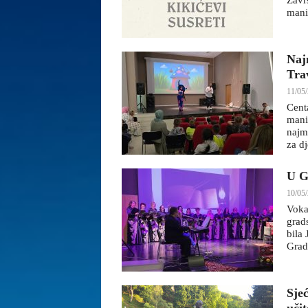
Zavr
mani
Naj
Tra
11/05/
Cent
mani
najm
za d
U G
10/05/
Voka
grad
bila
Grada
Sje