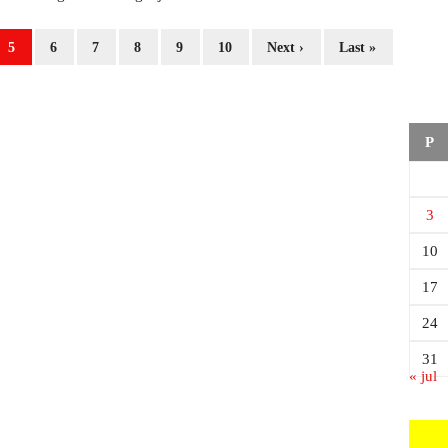
5
6
7
8
9
10
Next ›
Last »
P
3
10
17
24
31
« jul