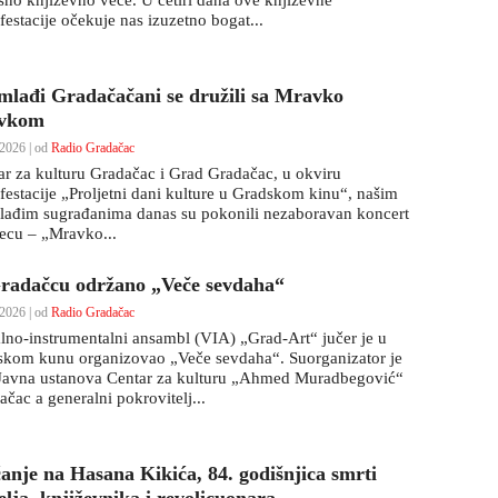
šno književno veče. U četiri dana ove književne
festacije očekuje nas izuzetno bogat...
mlađi Gradačačani se družili sa Mravko
vkom
2026 | od
Radio Gradačac
ar za kulturu Gradačac i Grad Gradačac, u okviru
festacije „Proljetni dani kulture u Gradskom kinu“, našim
lađim sugrađanima danas su pokonili nezaboravan koncert
jecu – „Mravko...
radačcu održano „Veče sevdaha“
2026 | od
Radio Gradačac
lno-instrumentalni ansambl (VIA) „Grad-Art“ jučer je u
skom kunu organizovao „Veče sevdaha“. Suorganizator je
 Javna ustanova Centar za kulturu „Ahmed Muradbegović“
čac a generalni pokrovitelj...
ćanje na Hasana Kikića, 84. godišnjica smrti