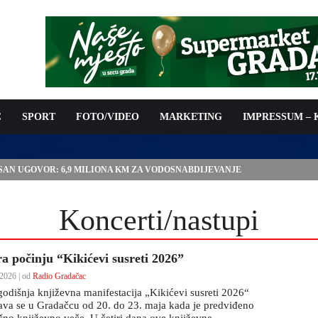
C
SPORT
FOTO/VIDEO
MARKETING
IMPRESSUM –
ISAN UGOVOR: 6,9 MILIONA KM ZA VODOSNABDIJEVANJE
Koncerti/nastupi
ra počinju “Kikićevi susreti 2026”
2026 | od
Radio Gradačac
odišnja književna manifestacija „Kikićevi susreti 2026“
ava se u Gradačcu od 20. do 23. maja kada je predviđeno