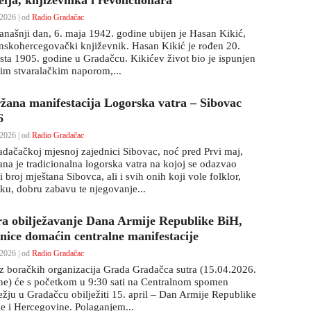
elja, književnika i revolicuonara
2026 | od
Radio Gradačac
anašnji dan, 6. maja 1942. godine ubijen je Hasan Kikić,
nskohercegovački književnik. Hasan Kikić je rođen 20.
sta 1905. godine u Gradačcu. Kikićev život bio je ispunjen
kim stvaralačkim naporom,...
žana manifestacija Logorska vatra – Sibovac
6
2026 | od
Radio Gradačac
adačačkoj mjesnoj zajednici Sibovac, noć pred Prvi maj,
ana je tradicionalna logorska vatra na kojoj se odazvao
i broj mještana Sibovca, ali i svih onih koji vole folklor,
ku, dobru zabavu te njegovanje...
ra obilježavanje Dana Armije Republike BiH,
inice domaćin centralne manifestacije
2026 | od
Radio Gradačac
z boračkih organizacija Grada Gradačca sutra (15.04.2026.
ne) će s početkom u 9:30 sati na Centralnom spomen
ježju u Gradačcu obilježiti 15. april – Dan Armije Republike
e i Hercegovine. Polaganjem...