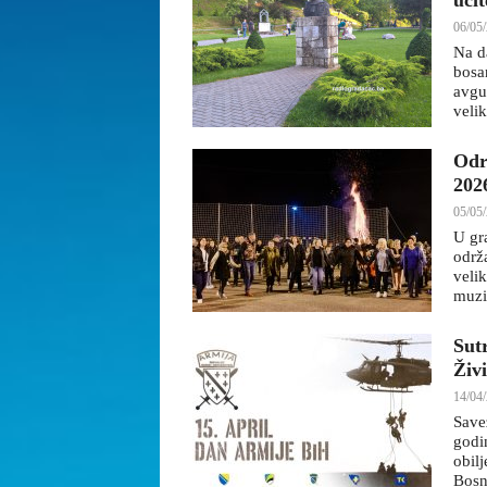
učit
06/05/
Na d
bosa
avgu
veli
Odr
202
05/05/
U gr
održ
velik
muzi
Sut
Živ
14/04/
Save
godi
obil
Bosn