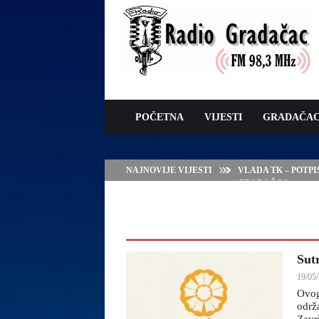
POČETNA
VIJESTI
GRADAČA
NAJNOVIJE VIJESTI
VLADA TK – POTP
GRADAČCA
Sut
19/05/
Ovog
održ