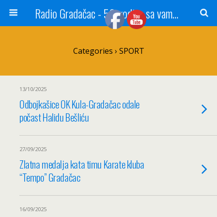
Radio Gradačac - 56 godina sa vama...
Categories ›
SPORT
13/10/2025
Odbojkašice OK Kula-Gradačac odale
počast Halidu Bešliću
27/09/2025
Zlatna medalja kata timu Karate kluba
“Tempo” Gradačac
16/09/2025