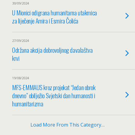
30/09/2024
U Mionici odigrana humanitarna utakmica
za liječenje Amira i Esmira Čolića
27/09/2024
Održana akcija dobrovoljnog davalaštva
krvi
19/08/2024
MFS-EMMAUS kroz projekat “Jedan obrok
dnevno” obilježio Svjetski dan humanosti i
humanitarizma
Load More From This Category…