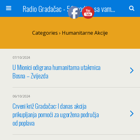
Radio Gradačac - 56 godina sa vama...
Categories ›
Humanitarne Akcije
07/10/2024
U Mionici odigrana humanitarna utakmica
Bosna – Zvijezda
06/10/2024
Crveni križ Gradačac: I danas akcija
prikupljanja pomoći za ugoržena područja
od poplava