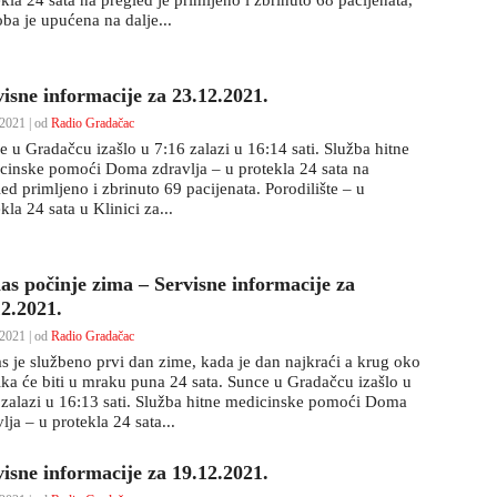
kla 24 sata na pregled je primljeno i zbrinuto 68 pacijenata,
ba je upućena na dalje...
visne informacije za 23.12.2021.
2021 | od
Radio Gradačac
e u Gradačcu izašlo u 7:16 zalazi u 16:14 sati. Služba hitne
cinske pomoći Doma zdravlja – u protekla 24 sata na
ed primljeno i zbrinuto 69 pacijenata. Porodilište – u
kla 24 sata u Klinici za...
as počinje zima – Servisne informacije za
12.2021.
2021 | od
Radio Gradačac
s je službeno prvi dan zime, kada je dan najkraći a krug oko
ika će biti u mraku puna 24 sata. Sunce u Gradačcu izašlo u
 zalazi u 16:13 sati. Služba hitne medicinske pomoći Doma
lja – u protekla 24 sata...
visne informacije za 19.12.2021.