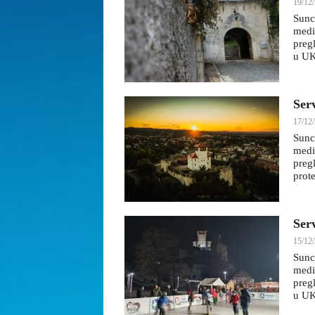
19/12/
Sunc
medi
preg
u UKC
Ser
17/12/
Sunc
medi
pregl
prote
Ser
15/12/
Sunc
medi
preg
u UKC