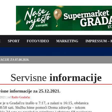
C
SPORT
FOTO/VIDEO
MARKETING
IMPRESSUM –
ISAN UGOVOR: 6,9 MILIONA KM ZA VODOSNABDIJEVANJE
Servisne
informacije
visne informacije za 25.12.2021.
2021 | od
Radio Gradačac
e je u Gradačcu izašlo u 7:17, a zalazi u 16:15, obdanica
e 8:58 sati. Služba hitne pomoći Doma zdravlja – tokom