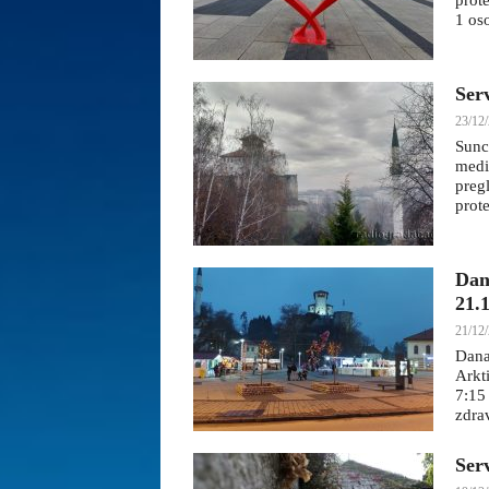
prote
1 oso
Ser
23/12/
Sunc
medi
pregl
prote
Dan
21.
21/12/
Dana
Arkt
7:15
zdrav
Ser