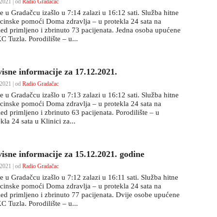
2021 | od
Radio Gradačac
e u Gradačcu izašlo u 7:14 zalazi u 16:12 sati. Služba hitne
cinske pomoći Doma zdravlja – u protekla 24 sata na
led primljeno i zbrinuto 73 pacijenata. Jedna osoba upućene
 Tuzla. Porodilište – u...
visne informacije za 17.12.2021.
2021 | od
Radio Gradačac
e u Gradačcu izašlo u 7:13 zalazi u 16:12 sati. Služba hitne
cinske pomoći Doma zdravlja – u protekla 24 sata na
ed primljeno i zbrinuto 63 pacijenata. Porodilište – u
kla 24 sata u Klinici za...
visne informacije za 15.12.2021. godine
2021 | od
Radio Gradačac
e u Gradačcu izašlo u 7:12 zalazi u 16:11 sati. Služba hitne
cinske pomoći Doma zdravlja – u protekla 24 sata na
led primljeno i zbrinuto 77 pacijenata. Dvije osobe upućene
 Tuzla. Porodilište – u...