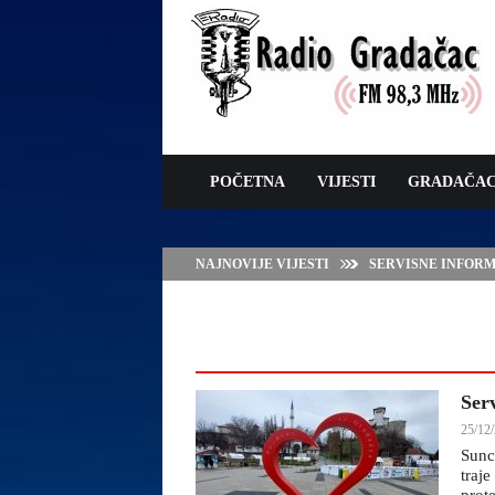
POČETNA
VIJESTI
GRADAČA
NAJNOVIJE VIJESTI
VLADA TK – POTP
GRADAČCA
Ser
25/12/
Sunc
traj