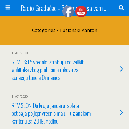
Radio Gradačac - 56 godina sa vama...
Categories ›
Tuzlanski Kanton
11/01/2020
RTV TK: Privrednici strahuju od velikih
gubitaka zbog probijanja rokova za
sanaciju tunela Ormanica
11/01/2020
RTV SLON: Do kraja januara isplata
poticaja poljoprivrednicima u Tuzlanskom
kantonu za 2019. godinu