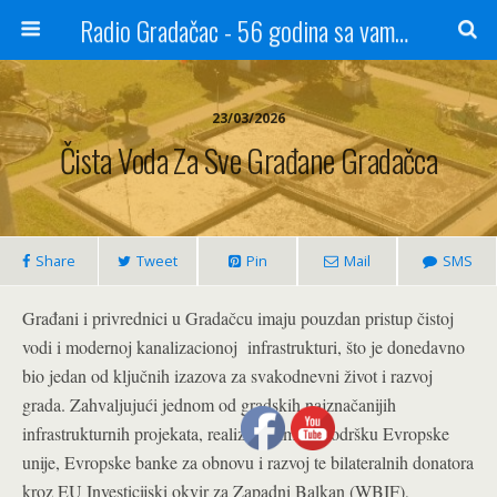
Radio Gradačac - 56 godina sa vama...
23/03/2026
Čista Voda Za Sve Građane Gradačca
Share
Tweet
Pin
Mail
SMS
Građani i privrednici u Gradačcu imaju pouzdan pristup čistoj
vodi i modernoj kanalizacionoj infrastrukturi, što je donedavno
bio jedan od ključnih izazova za svakodnevni život i razvoj
grada. Zahvaljujući jednom od gradskih najznačanijih
infrastrukturnih projekata, realizovanim uz podršku Evropske
unije, Evropske banke za obnovu i razvoj te bilateralnih donatora
kroz EU Investicijski okvir za Zapadni Balkan (WBIF),