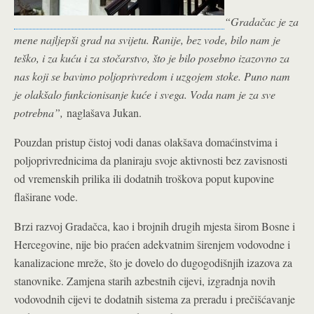
“Gradačac je za
mene najljepši grad na svijetu. Ranije, bez vode, bilo nam je
teško, i za kuću i za stočarstvo, što je bilo posebno izazovno za
nas koji se bavimo poljoprivredom i uzgojem stoke. Puno nam
je olakšalo funkcionisanje kuće i svega. Voda nam je za sve
potrebna”,
naglašava Jukan.
Pouzdan pristup čistoj vodi danas olakšava domaćinstvima i
poljoprivrednicima da planiraju svoje aktivnosti bez zavisnosti
od vremenskih prilika ili dodatnih troškova poput kupovine
flaširane vode.
Brzi razvoj Gradačca, kao i brojnih drugih mjesta širom Bosne i
Hercegovine, nije bio praćen adekvatnim širenjem vodovodne i
kanalizacione mreže, što je dovelo do dugogodišnjih izazova za
stanovnike. Zamjena starih azbestnih cijevi, izgradnja novih
vodovodnih cijevi te dodatnih sistema za preradu i prečišćavanje