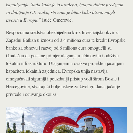
kanalizaciju. Sada kada je to urađeno, imamo dobar predznak
za dobijanje CE znaka, što nam je bitno kako bismo mogli
izvoziti u Evropu,”
ističe Omerović.
Bespovratna sredstva obezbijeđena kroz Investicijski okvir za
Zapadni Balkan u iznosu od 3,4 miliona eura te kredit Evropske
banke za obnovu i razvoj od 6 miliona eura omogućili su
Gradačcu da postane primjer ulaganja u učinkovitu i održivu
lokalnu infrastrukturu. Ulaganjem u ovakve projekte i jačanjem
kapaciteta lokalnih zajednica, Evropska unija nastavlja
omogućavati sigurniji i pouzdaniji pristup vodi širom Bosne i
Hercegovine, stvarajući bolje uslove za život građana, jačanje
privrede i očuvanje okoliša.