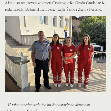
Akciju su realizovali volonteri Crvenog križa Grada Gradačac iz
reda mladih: Belma Huseinbašić, Lejla Šakić i Zerina Peštalić.
–
U toku naredne sedmice bit će nastavljene aktivnosti
obilježavanja Svjetskog dana prve pomoći u skladu sa