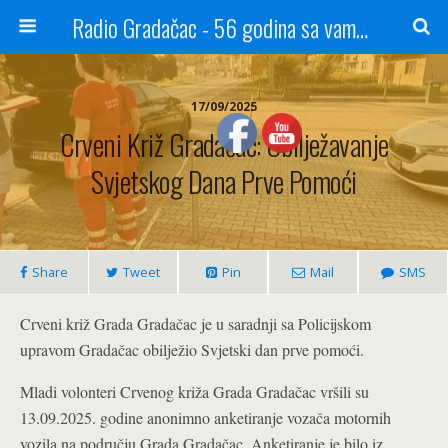
Radio Gradačac - 56 godina sa vama...
17/09/2025
Crveni Križ Gradačac: Obilježavanje
Svjetskog Dana Prve Pomoći
Share
Tweet
Pin
Mail
SMS
Crveni križ Grada Gradačac je u saradnji sa Policijskom
upravom Gradačac obilježio Svjetski dan prve pomoći.
Mladi volonteri Crvenog križa Grada Gradačac vršili su
13.09.2025. godine anonimno anketiranje vozača motornih
vozila na području Grada Gradačac. Anketiranje je bilo iz