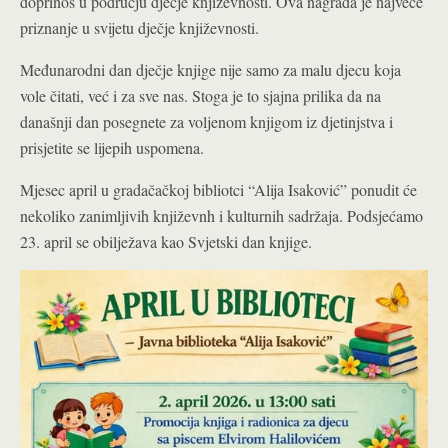
doprinos u području dječje književnosti. Ova nagrada je najveće
priznanje u svijetu dječje književnosti.
Međunarodni dan dječje knjige nije samo za malu djecu koja
vole čitati, već i za sve nas. Stoga je to sjajna prilika da na
današnji dan posegnete za voljenom knjigom iz djetinjstva i
prisjetite se lijepih uspomena.
Mjesec april u gradačačkoj bibliotci “Alija Isaković” ponudit će
nekoliko zanimljivih književnh i kulturnih sadržaja. Podsjećamo
23. april se obilježava kao Svjetski dan knjige.