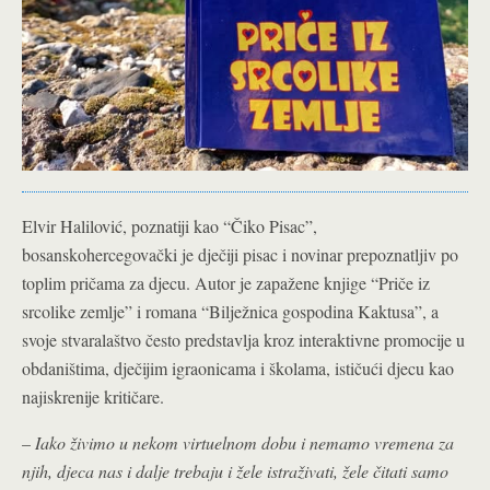
Elvir Halilović, poznatiji kao “Čiko Pisac”,
bosanskohercegovački je dječiji pisac i novinar prepoznatljiv po
toplim pričama za djecu. Autor je zapažene knjige “Priče iz
srcolike zemlje” i romana “Bilježnica gospodina Kaktusa”, a
svoje stvaralaštvo često predstavlja kroz interaktivne promocije u
obdaništima, dječijim igraonicama i školama, ističući djecu kao
najiskrenije kritičare.
–
Iako živimo u nekom virtuelnom dobu i nemamo vremena za
njih, djeca nas i dalje trebaju i žele istraživati, žele čitati samo