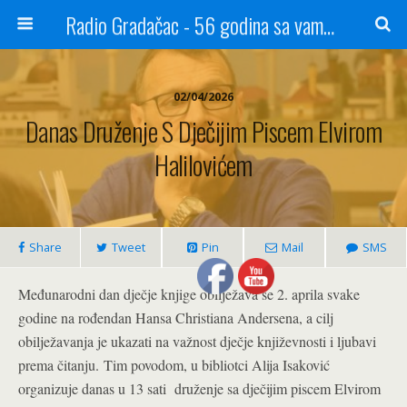
Radio Gradačac - 56 godina sa vama...
02/04/2026
Danas Druženje S Dječijim Piscem Elvirom
Halilovićem
Share
Tweet
Pin
Mail
SMS
Međunarodni dan dječje knjige obilježava se 2. aprila svake
godine na rođendan Hansa Christiana Andersena, a cilj
obilježavanja je ukazati na važnost dječje književnosti i ljubavi
prema čitanju.
Tim povodom, u bibliotci Alija Isaković
organizuje danas u 13 sati druženje sa dječijim piscem Elvirom