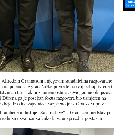
 Alfredom Grannasom i njegovim saradnicima razgovarano
m na potencijale gradačačke privrede, razvoj poljoprivrede i
tstvima i turističkim znamenitostima. Ove godine obilježava
i Dürena pa je poseban fokus razgovora bio usmjeren na
 dvije lokalne zajednice, saopćeno je iz Gradske uprave.
ehrambene industrije „Sajam šljive“ u Gradačcu predstavlja
vrednika i zvaničnika kako bi se unaprijedila poslovna