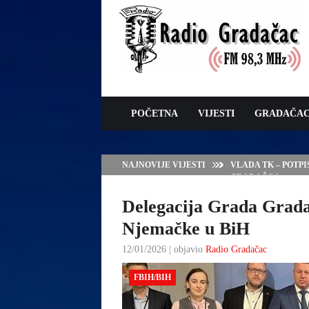
POČETNA
VIJESTI
GRADAČA
NAJNOVIJE VIJESTI
VLADA TK – POTP
GRADAČCA
Delegacija Grada Grada
Njemačke u BiH
12/01/2026 | objavio
Radio Gradačac
FBIH/BIH