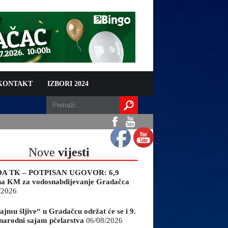
 KONTAKT
IZBORI 2024
Nove
vijesti
A TK – POTPISAN UGOVOR: 6,9
na KM za vodosnabdijevanje Gradačca
/2026
ajmu šljive“ u Gradačcu održat će se i 9.
arodni sajam pčelarstva
06/08/2026