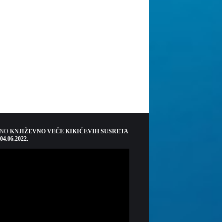
ŠNO
KNJIŽEVNO VEČE KIKIĆEVIH SUSRETA
 04.06.2022.