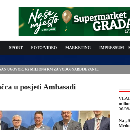
C
SPORT
FOTO/VIDEO
MARKETING
IMPRESSUM –
ISAN UGOVOR: 6,9 MILIONA KM ZA VODOSNABDIJEVANJE
čca u posjeti Ambasadi
VLAD
milio
06/08
Na „S
Međun