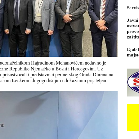
Servi
Javni
ostva
provo
zaštit
Ejub 
majst
radonačelnikom Hajrudinom Mehanovićem nedavno je
vezne Republike Njemačke u Bosni i Hercegovini. Uz
 prisustvovali i predstavnici pertnerskog Grada Dürena na
asom Iseckeom dugogodišnjim i dokazanim prijateljem