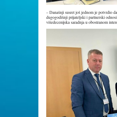
– Današnji susret još jednom je potvrdio d
dugogodišnji prijateljski i partnerski odno
višedecenijska saradnja u obostranom intere