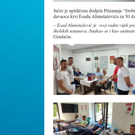
Jučer je upriličena dodjela Priznanja “Sr
davaoca krvi Esada Ahmetaševića za 50 dar
–
Esad Ahmetašević je svoj radni vijek pr
školskih ustanova. Istakao se i kao animato
Gradačac.