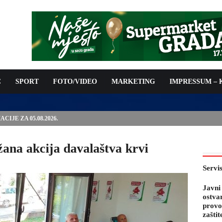
C
SPORT
FOTO/VIDEO
MARKETING
IMPRESSUM –
PODNOŠENJE ZAHTJEVA ZA OSTVARIVANJE PRAVA NA
 TROŠKOVA PROVOĐENJA PROGRAMA PREVENTIVNIH MJERA
 KOZA
ana akcija davalaštva krvi
Servi
Javni
ostva
provo
zaštit