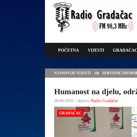
POČETNA
VIJESTI
GRADAČA
NAJNOVIJE VIJESTI
JAVNI POZIV ZA 
SUFINANSIRANJE
ZAŠTITE OVACA I
Humanost na djelu, održ
26/06/2026 | objavio
Radio Gradačac
GRADAČAC