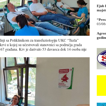
Ejub 
majst
“Pres
03/08
Agrom
godin
dnji sa Poliklinikom za transfuziologiju UKC “Tuzla”
rvi u kojoj su učestvovali stanovnici sa područja grada
 67 građana. Krv je darivalo 53 davaoca dok 14 osoba nije