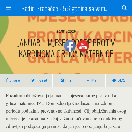
Radio Gradačac - 56 godina sa vama...
30/01/2026
JANUAR – MJESEC BORBE PROTIV
KARCINOMA GRLIĆA MATERNICE
Share
Tweet
Pin
Mail
SMS
Povodom obilježavanja januara – mjeseca borbe protiv raka
grlića maternice JZU Dom zdravlja Gradačac u narednom
periodu poduzima preventivne aktivnosti. Cilj obilježavanja ovog
mjeseca je ukazati na značaj važnosti očuvanja reproduktivnog
zdravlja i podsjećanja javnosti da je riječ o oboljenju koje se u