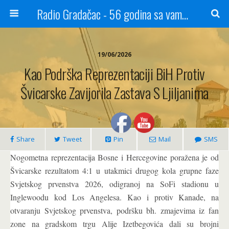
Radio Gradačac - 56 godina sa vama...
19/06/2026
Kao Podrška Reprezentaciji BiH Protiv
Švicarske Zavijorila Zastava S Ljiljanima
Share
Tweet
Pin
Mail
SMS
Nogometna reprezentacija Bosne i Hercegovine poražena je od
Švicarske rezultatom 4:1 u utakmici drugog kola grupne faze
Svjetskog prvenstva 2026, odigranoj na SoFi stadionu u
Inglewoodu kod Los Angelesa. Kao i protiv Kanade, na
otvaranju Svjetskog prvenstva, podršku bh. zmajevima iz fan
zone na gradskom trgu Alije Izetbegovića dali su brojni