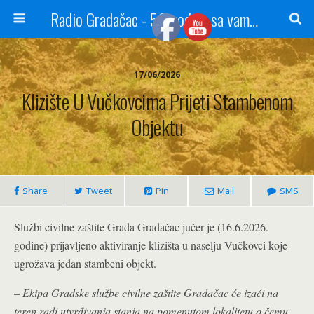
Radio Gradačac - 56 godina sa vama...
17/06/2026
Klizište U Vučkovcima Prijeti Stambenom
Objektu
Share
Tweet
Pin
Mail
SMS
Službi civilne zaštite Grada Gradačac jučer je (16.6.2026.
godine) prijavljeno aktiviranje klizišta u naselju Vučkovci koje
ugrožava jedan stambeni objekt.
–
Ekipa Gradske službe civilne zaštite Gradačac će izaći na
teren radi utvrđivanja stanja na pomenutom lokalitetu o čemu