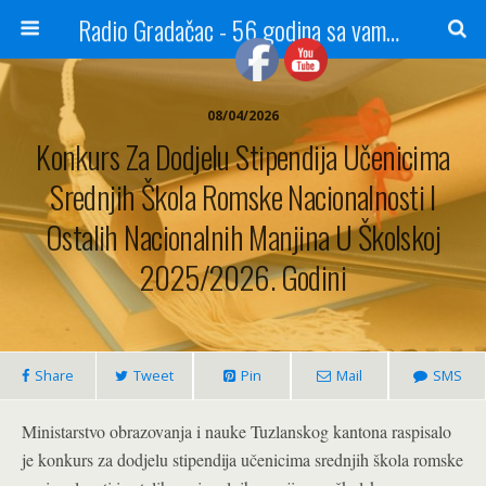
Radio Gradačac - 56 godina sa vama...
08/04/2026
Konkurs Za Dodjelu Stipendija Učenicima
Srednjih Škola Romske Nacionalnosti I
Ostalih Nacionalnih Manjina U Školskoj
2025/2026. Godini
Share
Tweet
Pin
Mail
SMS
Ministarstvo obrazovanja i nauke Tuzlanskog kantona raspisalo
je konkurs za dodjelu stipendija učenicima srednjih škola romske