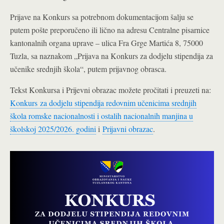
Prijave na Konkurs sa potrebnom dokumentacijom šalju se
putem pošte preporučeno ili lično na adresu Centralne pisarnice
kantonalnih organa uprave – ulica Fra Grge Martića 8, 75000
Tuzla, sa naznakom „Prijava na Konkurs za dodjelu stipendija za
učenike srednjih škola“, putem prijavnog obrasca.
Tekst Konkursa i Prijevni obrazac možete pročitati i preuzeti na:
Konkurs za dodjelu stipendija redovnim učenicima srednjih
škola romske nacionalnosti i ostalih nacionalnih manjina u
školskoj 2025/2026. godini
i
Prijavni obrazac
.