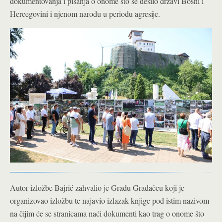
dokumentovanja i pisanja o onome što se desilo državi Bosni i
Hercegovini i njenom narodu u periodu agresije.
Autor izložbe Bajrić zahvalio je Gradu Gradačcu koji je
organizovao izložbu te najavio izlazak knjige pod istim nazivom
na čijim će se stranicama naći dokumenti kao trag o onome što