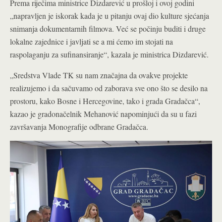
Prema riječima ministrice Dizdarević u prošloj i ovoj godini
„napravljen je iskorak kada je u pitanju ovaj dio kulture sjećanja
snimanja dokumentarnih filmova. Već se počinju buditi i druge
lokalne zajednice i javljati se a mi ćemo im stojati na
raspolaganju za sufinansiranje“, kazala je ministrica Dizdarević.
„Sredstva Vlade TK su nam značajna da ovakve projekte
realizujemo i da sačuvamo od zaborava sve ono što se desilo na
prostoru, kako Bosne i Hercegovine, tako i grada Gradačca“,
kazao je gradonačelnik Mehanović napominjući da su u fazi
završavanja Monografije odbrane Gradačca.