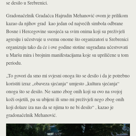
se desilo u Srebrenici.
Gradonačelnik Gradačca Hajrudin Mehanović ovom je prilikom
kazao da njihov grad kao jedan od najvećih simbola odbrane
Bosne i Hercegovine suosjeća sa svim onima koji su preživjeli
agresiju i učestvuje u svemu onome što organizatori u Srebrenici
organizuju tako da će i ove godine stotine sugrađana učestvovati
u Maršu mira i brojnim manifestacijama koje su upriličene u tom
periodu.
„To govori da smo mi svjesni onoga što se desilo i da je potrebno
koristiti izraz „obaveza sjećanja“ umjesto „kultura sjećanja“
onoga što se desilo. Ne samo zbog onih koji su ovo na svojoj
koži osjetili, pa su ubijeni ili smo mi preživjeli nego zbog onih
koji dolaze iza nas da se njima to ne bi desilo“ , kazao je
gradonačelnik Mehanović.