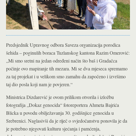
Predsjednik Upravnog odbora Saveza organizacija porodica
šehida – poginulih boraca Tuzlanskog kantona Razim Omerović:
„Mi smo sretni na jedan određeni način što baš i Gradačca
počinje ovo mapiranje tih mezara. Mi se dva mjeseca spremamo
za taj projekat i u velikom smo zamahu da započeno i izvršimo
taj dio posla koji nam je povjeren.“
Ministrica Dizdarević je ovom prilikom otvorila i izložbu
fotografija „Dokaz genocida“ fotoreportera Ahmeta Bajrića
Blicka u povodu obilježavanja 30. godišnjice genocida u
Srebrenici. Naglasivši da je riječ o svjedočanstvu ponovila je da
je potrebno njegovati kulturu sjećanja i pamćenja,