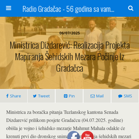
Radio Gradačac - 56 godina sa vama...
06/07/2025
Ministrica Dizdarević: Realizacija Projekta
Mapiranja Šehidskih Mezara Počinje Iz
Gradačca
Share
Tweet
Pin
Mail
SMS
Ministrica za boračka pitanja Tuzlanskog kantona Senada
Dizdarević prilikom posjete Gradačcu (04.07.2025. godine)
obišla je vojno i šehidsko mezarje Mahmut Mahala odakle će
krenuti prvi dio dronskog snimanja i mapiranja šehidskih mezari