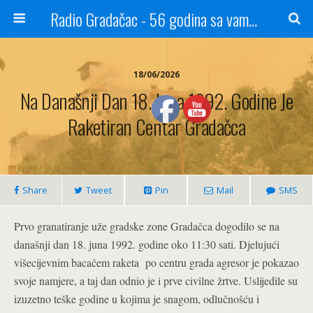
Radio Gradačac - 56 godina sa vama...
18/06/2026
Na Današnji Dan 18. Juna 1992. Godine Je
Raketiran Centar Gradačca
Share
Tweet
Pin
Mail
SMS
Prvo granatiranje uže gradske zone Gradačca dogodilo se na
današnji dan 18. juna 1992. godine oko 11:30 sati. Djelujući
višecijevnim bacačem raketa po centru grada agresor je pokazao
svoje namjere, a taj dan odnio je i prve civilne žrtve. Uslijedile su
izuzetno teške godine u kojima je snagom, odlučnošću i