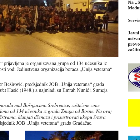
Na „S
Međun
Servi
Javni
ostva
provo
zaštit
“ prijavljena je organizovana grupa od 134 učesnika iz
sti vodi Jedinstvena organizacija boraca „Unija veterana“
r Beširović, predsjednik JOB „Unija veterana“ grada
Safet Hasić (1948.) a najmlađi su Emrah Nunić i Sumeja
enocida nad Bošnjacima Srebrenice, zaštićene zone
kolona od 134 učesnika iz grada Zmaja od Bosne. Na ovaj
žrtvama, klanjati dženazu i prisustvovati ukopu žrtava
edsjednik JOB „Unija veterana“ grada Gradačac.