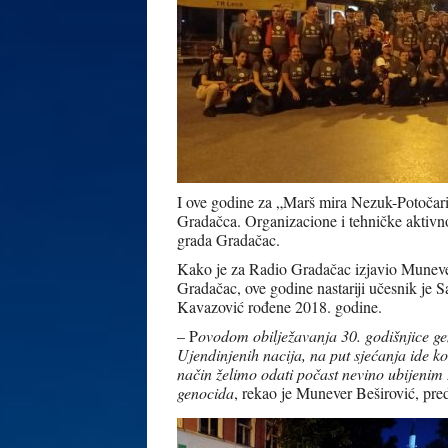
I ove godine za „Marš mira Nezuk-Potočari
Gradačca. Organizacione i tehničke aktivno
grada Gradačac.
Kako je za Radio Gradačac izjavio Muneve
Gradačac, ove godine nastariji učesnik je 
Kavazović rođene 2018. godine.
– P
ovodom obilježavanja 30. godišnjice g
Ujendinjenih nacija, na put sjećanja ide 
način želimo odati počast nevino ubijenim 
genocida
, rekao je Munever Beširović, pr