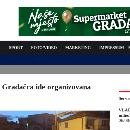
C
SPORT
FOTO/VIDEO
MARKETING
IMPRESSUM –
ISAN UGOVOR: 6,9 MILIONA KM ZA VODOSNABDIJEVANJE
 Gradačca ide organizovana
Servi
VLAD
milio
06/08