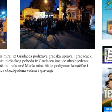
rš mira” iz Gradačca podržava gradska uprava i gradačački
snici pješačkog pohoda iz Gradačca imat će obezbijeđenu
čare, treću noć Marša mira, bit će podignuto konačište i
ca obezbijeđena večera i spavanje.