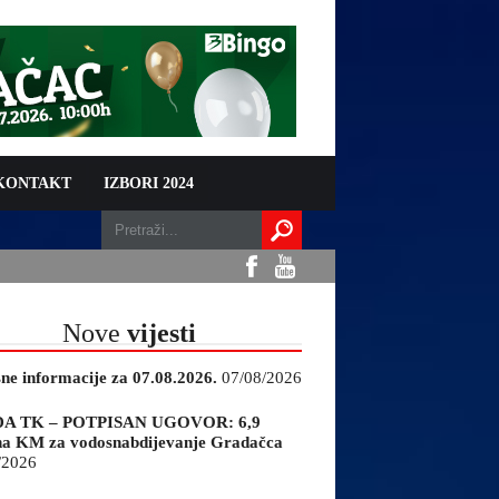
 KONTAKT
IZBORI 2024
Nove
vijesti
sne informacije za 07.08.2026.
07/08/2026
A TK – POTPISAN UGOVOR: 6,9
na KM za vodosnabdijevanje Gradačca
/2026