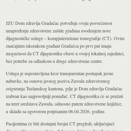
JZU Dom zdravlja Gradačac potvrđuje svoju posvećenost
unapređenju zdravstvene zaštite građana uvođenjem nove
dijagnostičke usluge – kompjuterizirane tomografije (CT).
Ovim
značajnim iskorakom građani Gradačca po prvi put imaju
mogućnost da CT dijagnostiku obave u svojoj lokalnoj zajednici,
bez potrebe za odlaskom u druge zdravstvene centre.
Usluga je uspostavljena kroz transparentan postupak javne
nabavke, na osnovu javnog poziva Zavoda zdravstvenog
osiguranja Tuzlanskog kantona, gdje je Dom zdravlja Gradačac
izabran kao najpovoljniji ponuđač. CT dijagnostika će se pružati
na teret sredstava Zavoda, odnosno putem zdravstvene knjižice,
u skladu sa ugovorom potpisanim 06.04.2026. godine.
Pacijentima će biti dostupni brojni CT pregledi, uključujući