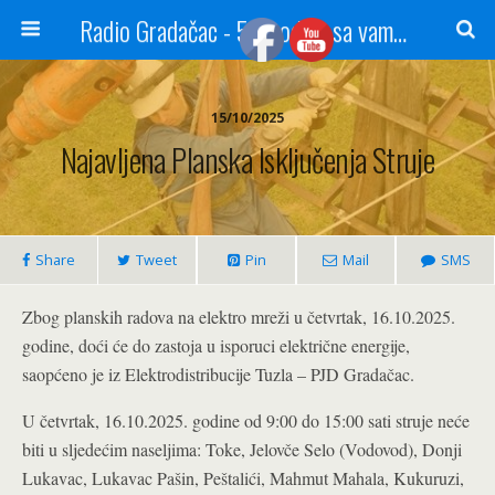
Radio Gradačac - 56 godina sa vama...
15/10/2025
Najavljena Planska Isključenja Struje
Share
Tweet
Pin
Mail
SMS
Zbog planskih radova na elektro mreži u četvrtak, 16.10.2025.
godine, doći će do zastoja u isporuci električne energije,
saopćeno je iz Elektrodistribucije Tuzla – PJD Gradačac.
U četvrtak, 16.10.2025. godine od 9:00 do 15:00 sati struje neće
biti u sljedećim naseljima: Toke, Jelovče Selo (Vodovod), Donji
Lukavac, Lukavac Pašin, Peštalići, Mahmut Mahala, Kukuruzi,