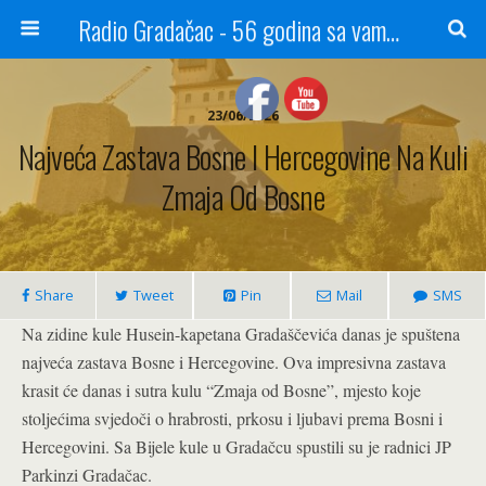
Radio Gradačac - 56 godina sa vama...
23/06/2026
Najveća Zastava Bosne I Hercegovine Na Kuli
Zmaja Od Bosne
Share
Tweet
Pin
Mail
SMS
Na zidine kule Husein-kapetana Gradaščevića danas je spuštena
najveća zastava Bosne i Hercegovine. Ova impresivna zastava
krasit će danas i sutra kulu “Zmaja od Bosne”, mjesto koje
stoljećima svjedoči o hrabrosti, prkosu i ljubavi prema Bosni i
Hercegovini. Sa Bijele kule u Gradačcu spustili su je radnici JP
Parkinzi Gradačac.