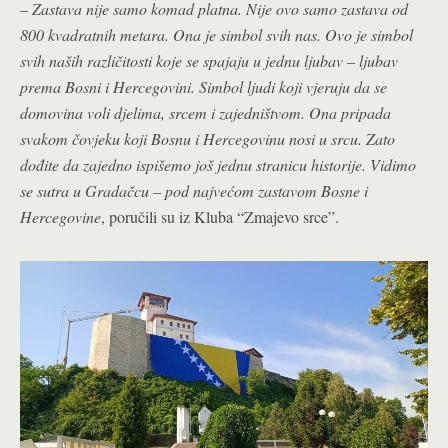
–
Zastava nije samo komad platna. Nije ovo samo zastava od
800 kvadratnih metara. Ona je simbol svih nas. Ovo je simbol
svih naših različitosti koje se spajaju u jednu ljubav – ljubav
prema Bosni i Hercegovini. Simbol ljudi koji vjeruju da se
domovina voli djelima, srcem i zajedništvom. Ona pripada
svakom čovjeku koji Bosnu i Hercegovinu nosi u srcu. Zato
dođite da zajedno ispišemo još jednu stranicu historije. Vidimo
se sutra u Gradačcu – pod najvećom zastavom Bosne i
Hercegovine
, poručili su iz Kluba “Zmajevo srce”.