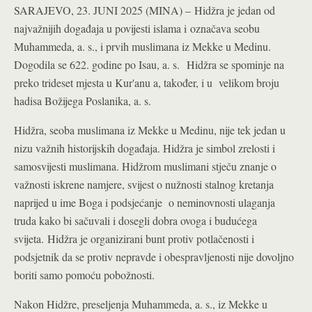
SARAJEVO, 23. JUNI 2025 (MINA) – Hidžra je jedan od
najvažnijih događaja u povijesti islama i označava seobu
Muhammeda, a. s., i prvih muslimana iz Mekke u Medinu.
Dogodila se 622. godine po Isau, a. s. Hidžra se spominje na
preko trideset mjesta u Kur'anu a, također, i u velikom broju
hadisa Božijega Poslanika, a. s.
Hidžra, seoba muslimana iz Mekke u Medinu, nije tek jedan u
nizu važnih historijskih događaja. Hidžra je simbol zrelosti i
samosvijesti muslimana. Hidžrom muslimani stječu znanje o
važnosti iskrene namjere, svijest o nužnosti stalnog kretanja
naprijed u ime Boga i podsjećanje o neminovnosti ulaganja
truda kako bi sačuvali i dosegli dobra ovoga i budućega
svijeta.
Hidžra je organizirani bunt protiv potlačenosti i
podsjetnik da se protiv nepravde i obespravljenosti nije dovoljno
boriti samo pomoću pobožnosti.
Nakon Hidžre, preseljenja Muhammeda, a. s., iz Mekke u