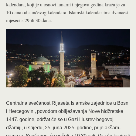
kalendara, koji je u osnovi lunarni i njegova godina kraća je za
10 dana od sunčevog kalendara
. Islamski kalendar ima dvanaest
mjeseci s 29 ili 30 dana
.
Centralna svečanost Rijaseta Islamske zajednice u Bosni
i Hercegovini, povodom obilježavanja Nove hidžretske
1447. godine, održat će se u Gazi Husrev-begovoj
džamiji, u srijedu, 25. juna 2025. godine, prije akšam-
namaza. Svečanost će početi u 19.30 sati. Vaz će kazivati