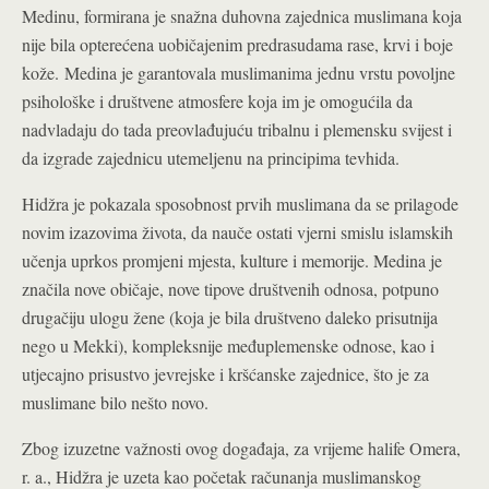
Medinu, formirana je snažna duhovna zajednica muslimana koja
nije bila opterećena uobičajenim predrasudama rase, krvi i boje
kože.
Medina je garantovala muslimanima jednu vrstu povoljne
psihološke i društvene atmosfere koja im je omogućila da
nadvladaju do tada preovlađujuću tribalnu i plemensku svijest i
da izgrade zajednicu utemeljenu na principima tevhida.
Hidžra je pokazala sposobnost prvih muslimana da se prilagode
novim izazovima života, da nauče ostati vjerni smislu islam­skih
učenja uprkos promjeni mjesta, kulture i memorije. Medina je
značila nove običaje, nove tipove društvenih odnosa, potpuno
drugačiju ulogu žene (koja je bila društveno daleko prisutnija
nego u Mekki), kompleksnije međuplemenske odnose, kao i
utjecajno prisustvo jevrejske i kršćanske zajednice, što je za
muslimane bilo nešto novo.
Zbog izuzetne važnosti ovog događaja, za vrijeme halife Omera,
r. a., Hidžra je uzeta kao početak računanja muslimanskog