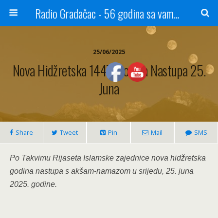
Radio Gradačac - 56 godina sa vama...
25/06/2025
Nova Hidžretska 1447. Godina Nastupa 25.
Juna
Share
Tweet
Pin
Mail
SMS
Po Takvimu Rijaseta Islamske zajednice nova hidžretska
godina nastupa s akšam-namazom u srijedu, 25. juna
2025. godine.