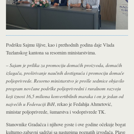
Podršku Sajmu šljive, kao i prethodnih godina daje Vlada
Tuzlanskog kantona sa resornim ministarstvima.
–
Sajam je prilika za promociju domaćih proizvoda, domaćih
izlagača, proširivanje naučnih dostignuća i promociju domaće
poljoprivrede. Resorno ministarstvo je prošle sedmice objavilo
program novčane podrške poljoprivredni i ruralnom razvoju
koji iznosi 16,5 miliona konvertibilnih maraka i on je jedan od
najvećih u Federaciji BiH
, rekao je Fedahija Ahmetović,
ministar poljoprivrede, šumarstva i vodoprivrede TK.
Stanovnike Gradačca i njihove goste i ove godine očekuje bogat
kulturno-zabavni sadržaj sa nastupima poznatih izvođača. Plave