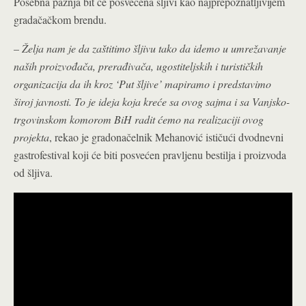
Posebna pažnja bit će posvećena šljivi kao najprepoznatljivijem
gradačačkom brendu.
–
Želja nam je da zaštitimo šljivu tako da idemo u umrežavanje
naših proizvođača, prerađivača, ugostiteljskih i turističkih
organizacija da ih kroz ‘Put šljive’ mapiramo i predstavimo
široj javnosti. To je ideja koja kreće sa ovog sajma i sa Vanjsko-
trgovinskom komorom BiH radit ćemo na realizaciji ovog
projekta
, rekao je gradonačelnik Mehanović ističući dvodnevni
gastrofestival koji će biti posvećen pravljenu bestilja i proizvoda
od šljiva.