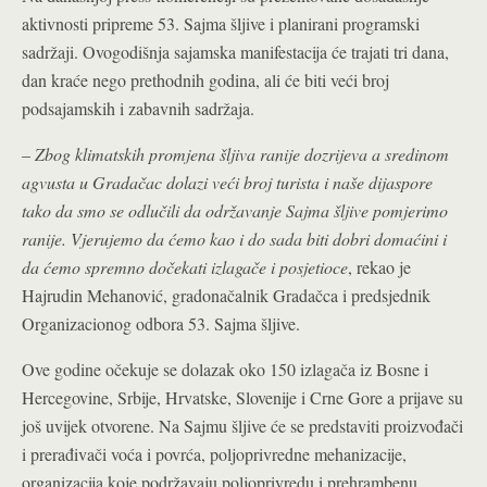
aktivnosti pripreme 53. Sajma šljive i planirani programski
sadržaji. Ovogodišnja sajamska manifestacija će trajati tri dana,
dan kraće nego prethodnih godina, ali će biti veći broj
podsajamskih i zabavnih sadržaja.
–
Zbog klimatskih promjena šljiva ranije dozrijeva a sredinom
agvusta u Gradačac dolazi veći broj turista i naše dijaspore
tako da smo se odlučili da održavanje Sajma šljive pomjerimo
ranije. Vjerujemo da ćemo kao i do sada biti dobri domaćini i
da ćemo spremno dočekati izlagače i posjetioce
, rekao je
Hajrudin Mehanović, gradonačalnik Gradačca i predsjednik
Organizacionog odbora 53. Sajma šljive.
Ove godine očekuje se dolazak oko 150 izlagača iz Bosne i
Hercegovine, Srbije, Hrvatske, Slovenije i Crne Gore a prijave su
još uvijek otvorene. Na Sajmu šljive će se predstaviti proizvođači
i prerađivači voća i povrća, poljoprivredne mehanizacije,
organizacija koje podržavaju poljoprivredu i prehrambenu