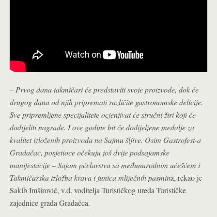
–
Prvog dana takmičari će predstaviti svoje proizvode, dok će
drugog dana od njih pripremati različite gastronomske delicije.
Sve pripremljene specijalitete ocjenjivat će stručni žiri koji će
dodijeliti nagrade. I ove godine bit će dodijeljene medalje za
kvalitet izloženih proizvoda na Sajmu šljive. Osim Gastrofest-a
Gradačac, posjetioce očekuju još dvije podsajamske
manifestacije – Sajam pčelarstva sa međunarodnim učešćem i
Takmičarska izložba krava i junica mliječnih pasmin
a, rekao je
Sakib Imširović, v.d. voditelja Turističkog ureda Turističke
zajednice grada Gradačca.