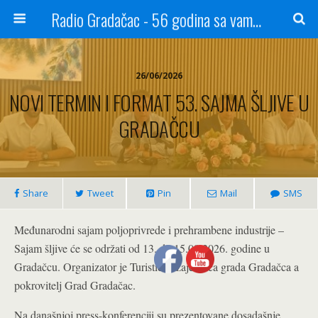
Radio Gradačac - 56 godina sa vama...
26/06/2026
NOVI TERMIN I FORMAT 53. SAJMA ŠLJIVE U
GRADAČCU
Share
Tweet
Pin
Mail
SMS
Međunarodni sajam poljoprivrede i prehrambene industrije –
Sajam šljive će se održati od 13. do 15.08.2026. godine u
Gradačcu. Organizator je Turistička zajednica grada Gradačca a
pokrovitelj Grad Gradačac.
Na današnjoj press-konferenciji su prezentovane dosadašnje